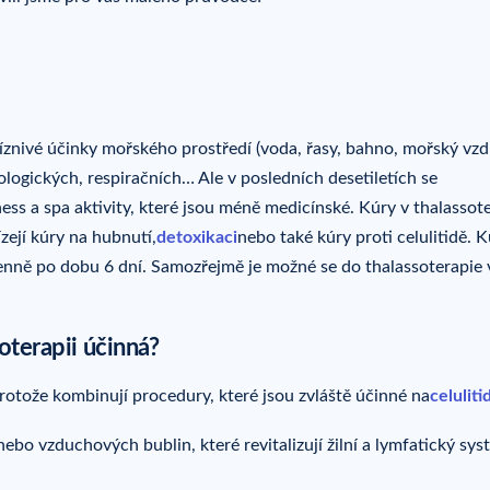
říznivé účinky mořského prostředí (voda, řasy, bahno, mořský vzd
ogických, respiračních… Ale v posledních desetiletích se
ness a spa aktivity, které jsou méně medicínské. Kúry v thalassote
zejí kúry na hubnutí,
detoxikaci
nebo také kúry proti celulitidě. 
enně po dobu 6 dní. Samozřejmě je možné se do thalassoterapie 
soterapii účinná?
 protože kombinují procedury, které jsou zvláště účinné na
celuliti
bo vzduchových bublin, které revitalizují žilní a lymfatický sys