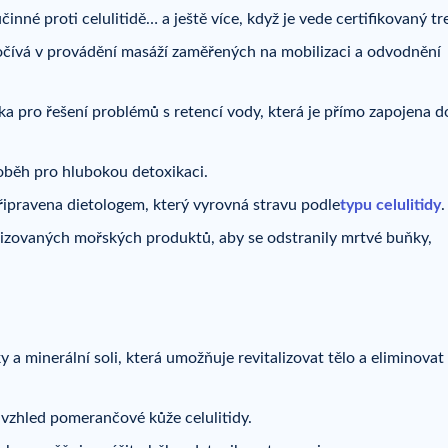
činné proti celulitidě… a ještě více, když je vede certifikovaný tr
očívá v provádění masáží zaměřených na mobilizaci a odvodnění
a pro řešení problémů s retencí vody, která je přímo zapojena d
ý oběh pro hlubokou detoxikaci.
 připravena dietologem, který vyrovná stravu podle
typu celulitidy
.
lizovaných mořských produktů, aby se odstranily mrtvé buňky,
 minerální soli, která umožňuje revitalizovat tělo a eliminovat
í vzhled pomerančové kůže celulitidy.