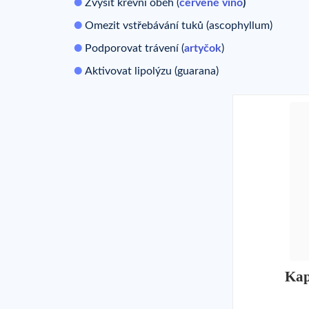
Zvýšit krevní oběh (
červené víno
)
Omezit vstřebávání tuků (ascophyllum)
Podporovat trávení (
artyčok
)
Aktivovat lipolýzu (guarana)
Kaps