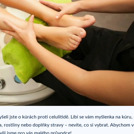
yšeli jste o kúrách proti celulitidě. Líbí se vám myšlenka na kúru, 
a, rostliny nebo doplňky stravy – nevíte, co si vybrat. Abychom 
avili jsme pro vás malého průvodce!