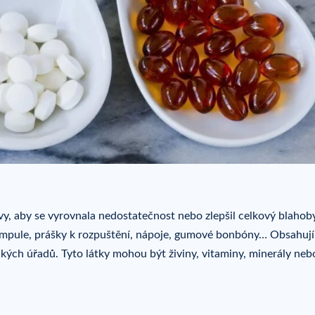
ravy, aby se vyrovnala nedostatečnost nebo zlepšil celkový blahob
ampule, prášky k rozpuštění, nápoje, gumové bonbóny… Obsahují
ckých úřadů. Tyto látky mohou být živiny, vitaminy, minerály neb