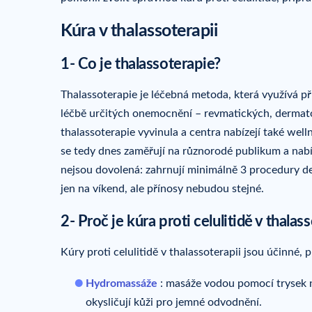
Kúra v thalassoterapii
1- Co je thalassoterapie?
Thalassoterapie je léčebná metoda, která využívá p
léčbě určitých onemocnění – revmatických, dermatol
thalassoterapie vyvinula a centra nabízejí také well
se tedy dnes zaměřují na různorodé publikum a nabí
nejsou dovolená: zahrnují minimálně 3 procedury d
jen na víkend, ale přínosy nebudou stejné.
2- Proč je kúra proti celulitidě v thalas
Kúry proti celulitidě v thalassoterapii jsou účinné,
Hydromassáže
: masáže vodou pomocí trysek ne
okysličují kůži pro jemné odvodnění.