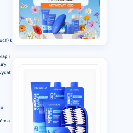
Související články
Související články
uch) k
rapii
Kúry
vydat
du
:
tém a