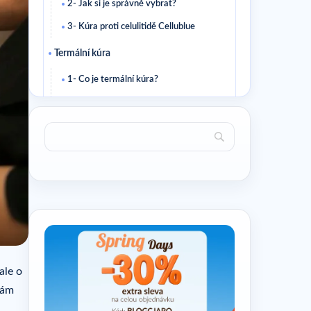
2- Jak si je správně vybrat?
3- Kúra proti celulitidě Cellublue
Termální kúra
1- Co je termální kúra?
2- Z čeho se skládá kúra proti celulitidě
v termální stanici?
Kúra aromaterapie
1- Co přesně je aromaterapie?
2- Jak provést kúru proti celulitidě na
bázi esenciálních olejů?
Kúra fytoterapie
1- Co je fytoterapie?
ale o
2- Jaká kúra fytoterapie proti
vám
celulitidě?