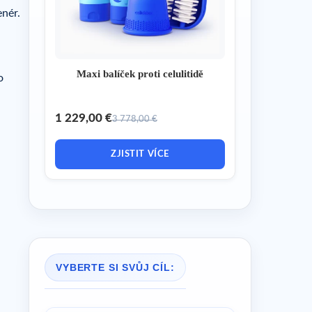
enér.
Maxi balíček proti celulitidě
o
1 229,00 €
3 778,00 €
ZJISTIT VÍCE
VYBERTE SI SVŮJ CÍL: