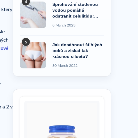
4
Sprchování studenou
 který
vodou pomáhá
odstranit celulitidu:
pravda, nebo pověra?
8 March 2023
sle
nných
5
Jak dosáhnout štíhlých
kové
boků a získat tak
krásnou siluetu?
30 March 2022
y
 a 2 v