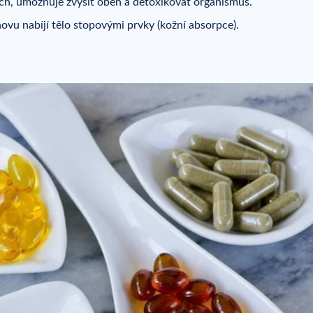
zích, umožňuje zvýšit oběh a detoxikovat organismus.
ovu nabíjí tělo stopovými prvky (kožní absorpce).