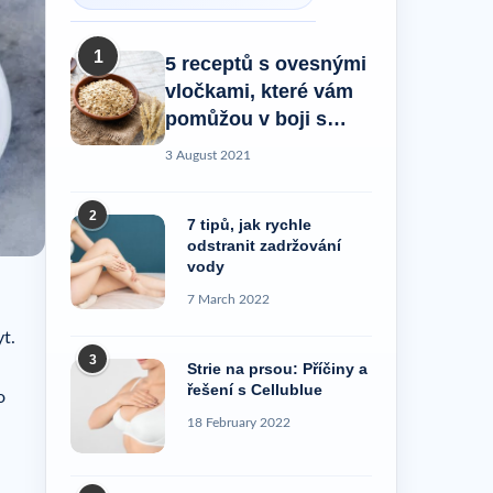
1
5 receptů s ovesnými
vločkami, které vám
pomůžou v boji s
celulitidou!
3 August 2021
2
7 tipů, jak rychle
odstranit zadržování
vody
7 March 2022
yt.
3
Strie na prsou: Příčiny a
řešení s Cellublue
o
18 February 2022