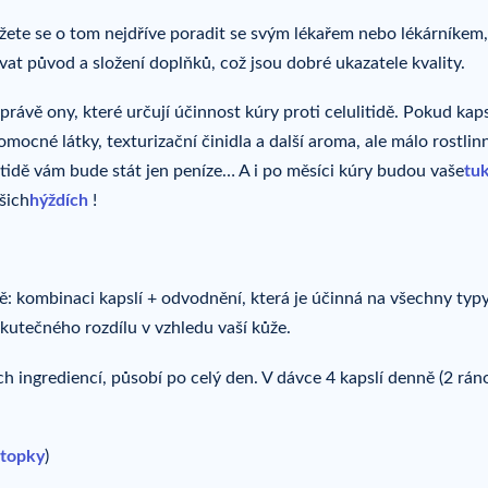
žete se o tom nejdříve poradit se svým lékařem nebo lékárníkem,
t původ a složení doplňků, což jsou dobré ukazatele kvality.
právě ony, které určují účinnost kúry proti celulitidě. Pokud kap
mocné látky, texturizační činidla a další aroma, ale málo rostli
ulitidě vám bude stát jen peníze… A i po měsíci kúry budou vaše
tu
šich
hýždích
!
ě: kombinaci kapslí + odvodnění, která je účinná na všechny typ
kutečného rozdílu v vzhledu vaší kůže.
h ingrediencí, působí po celý den. V dávce 4 kapslí denně (2 ráno
stopky
)