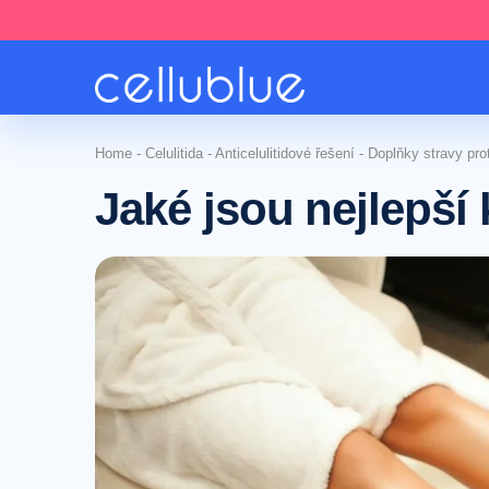
Home
-
Celulitida
-
Anticelulitidové řešení
-
Doplňky stravy proti
Jaké jsou nejlepší k