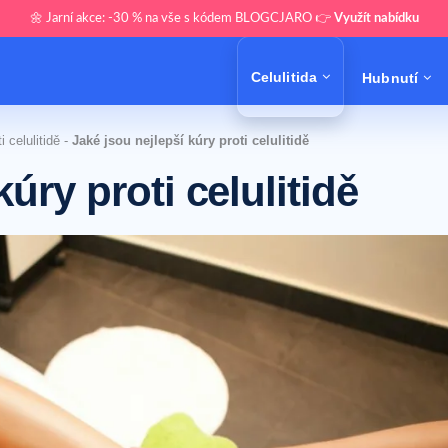
🌼 Jarní akce: -30 % na vše s kódem BLOGCJARO 👉
Využít nabídku
Celulitida
Hubnutí
 celulitidě
-
Jaké jsou nejlepší kúry proti celulitidě
úry proti celulitidě