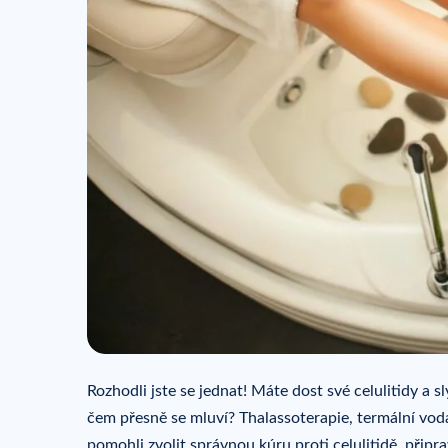
Rozhodli jste se jednat! Máte dost své celulitidy a sl
čem přesně se mluví? Thalassoterapie, termální vod
pomohli zvolit správnou kúru proti celulitidě, připr