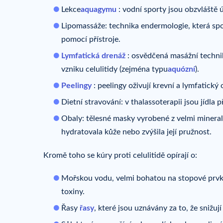
Lekce
aquagymu
: vodní sporty jsou obzvláště ú
Lipomassáže: technika endermologie, která sp
pomocí přístroje.
Lymfatická drenáž
: osvědčená masážní technik
vzniku celulitidy (zejména typu
aquózní
).
Peelingy
: peelingy oživují krevní a lymfatick
Dietní stravování: v thalassoterapii jsou jídla
Obaly: tělesné masky vyrobené z velmi minera
hydratovala kůže nebo zvýšila její pružnost.
Kromě toho se kúry proti celulitidě opírají o:
Mořskou vodu, velmi bohatou na stopové prvky a
toxiny.
Řasy
řasy
, které jsou uznávány za to, že snižuj