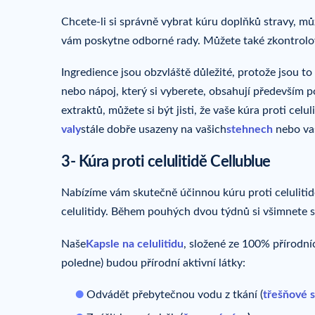
Chcete-li si správně vybrat kúru doplňků stravy, mů
vám poskytne odborné rady. Můžete také zkontrolova
Ingredience jsou obzvláště důležité, protože jsou to 
nebo nápoj, který si vyberete, obsahují především po
extraktů, můžete si být jisti, že vaše kúra proti cel
valy
stále dobře usazeny na vašich
stehnech
nebo va
3- Kúra proti celulitidě Cellublue
Nabízíme vám skutečně účinnou kúru proti celulitid
celulitidy. Během pouhých dvou týdnů si všimnete s
Naše
Kapsle na celulitidu
, složené ze 100% přírodníc
poledne) budou přírodní aktivní látky:
Odvádět přebytečnou vodu z tkání (
třešňové 