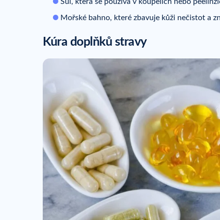
Sůl, která se používá v koupelích nebo peelin
Mořské bahno, které zbavuje kůži nečistot a zn
Kúra doplňků stravy