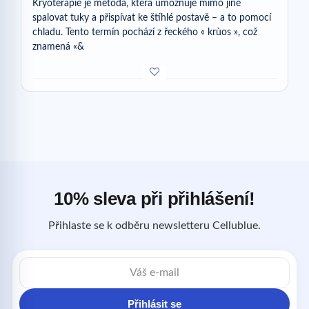
Kryoterapie je metoda, která umožňuje mimo jiné
spalovat tuky a přispívat ke štíhlé postavě – a to pomocí
chladu. Tento termín pochází z řeckého « krùos », což
znamená «&
10% sleva při přihlášení!
Přihlaste se k odběru newsletteru Cellublue.
E-
mailová
adresa
Přihlásit se