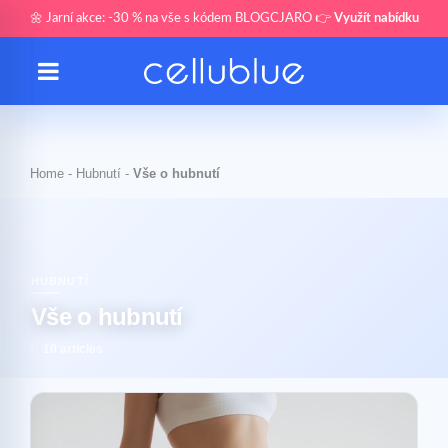
🌼 Jarní akce: -30 % na vše s kódem BLOGCJARO 👉
Využít nabídku
Home
-
Hubnutí
-
Vše o hubnutí
HUBNUTÍ
Vše o hubnutí
10 articles