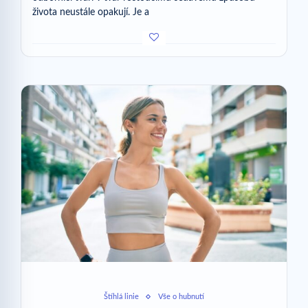
života neustále opakují. Je a
Štíhlá linie
Vše o hubnutí