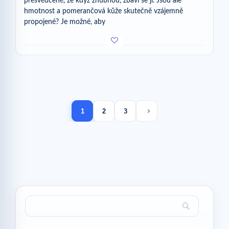
přesvědčené, že když zhubnou, zbaví se jí. Jsou ale
hmotnost a pomerančová kůže skutečně vzájemně
propojené? Je možné, aby
Next page
1
2
3