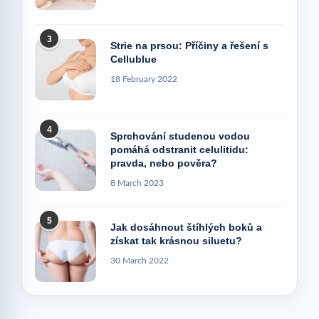
3
Strie na prsou: Příčiny a řešení s
Cellublue
18 February 2022
4
Sprchování studenou vodou
pomáhá odstranit celulitidu:
pravda, nebo pověra?
8 March 2023
5
Jak dosáhnout štíhlých boků a
získat tak krásnou siluetu?
30 March 2022