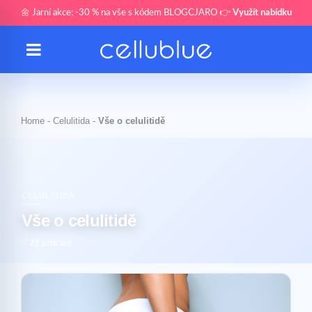
🌼 Jarní akce: -30 % na vše s kódem BLOGCJARO 👉
Využít nabídku
Home
-
Celulitida
-
Vše o celulitidě
CELULITIDA
Vše o celulitidě
21 articles