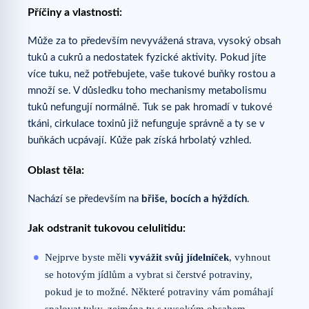
Příčiny a vlastnosti:
Může za to především nevyvážená strava, vysoký obsah
tuků a cukrů a nedostatek fyzické aktivity. Pokud jíte
více tuku, než potřebujete, vaše tukové buňky rostou a
množí se. V důsledku toho mechanismy metabolismu
tuků nefungují normálně. Tuk se pak hromadí v tukové
tkáni, cirkulace toxinů již nefunguje správně a ty se v
buňkách ucpávají. Kůže pak získá hrbolatý vzhled.
Oblast těla:
Nachází se především na
břiše, bocích a hýždích
.
Jak odstranit tukovou celulitidu:
Nejprve byste měli
vyvážit svůj jídelníček
, vyhnout
se hotovým jídlům a vybrat si čerstvé potraviny,
pokud je to možné. Některé potraviny vám pomáhají