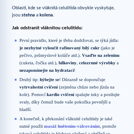
Oblasti, kde se vláknitá celulitida obvykle vyskytuje,
jsou
stehna
a
kolena
.
Jak odstranit vláknitou celulitidu:
První pravidlo, které je třeba dodržovat, se týká jídla:
je nezbytné vyloučit rafinovaný bílý cukr
(jako je
pečivo, průmyslové koláče atd.).
Vsaďte na zeleninu
(cuketa, čočka atd.),
bílkoviny
,
celozrnné výrobky
a
nezapomínejte na hydrataci
!
Druhý tip:
hýbejte se
! Důrazně se doporučuje
vytrvalostní cvičení
(zejména chůze nebo jízda na
kole). Pomocí
kardio cvičení
spalujte tuky a posilujte
svaly, díky čemuž bude vaše pokožka pevnější a
hladší.
A konečně, k překonání vláknité celulitidy je také
nutné použít
masáž hnětením-válcováním
, protože
taková celulitida je hluboce uložená a obtížně se