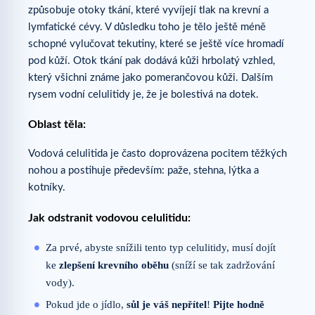
způsobuje otoky tkání, které vyvíjejí tlak na krevní a
lymfatické cévy. V důsledku toho je tělo ještě méně
schopné vylučovat tekutiny, které se ještě více hromadí
pod kůží. Otok tkání pak dodává kůži hrbolatý vzhled,
který všichni známe jako pomerančovou kůži. Dalším
rysem vodní celulitidy je, že je bolestivá na dotek.
Oblast těla:
Vodová celulitida je často doprovázena pocitem těžkých
nohou a postihuje především: paže, stehna, lýtka a
kotníky.
Jak odstranit vodovou celulitidu:
Za prvé, abyste snížili tento typ celulitidy, musí dojít
ke
zlepšení krevního oběhu
(sníží se tak zadržování
vody).
Pokud jde o jídlo,
sůl je váš nepřítel
!
Pijte hodně