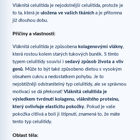
Vláknitá celulitida je nejodolnější celulitida, protože je
to ta, která je
uložena ve vašich tkáních
a je přítomna
již dlouhou dobu.
Příčiny a vlastnosti:
Vláknitá celulitida je způsobena
kolagenovými vlákny
,
která rostou kolem starých tukových buněk. S tímto
typem celulitidy souvisí i
sedavý způsob života a vliv
genů
. Může to být také způsobeno dietou s vysokým
obsahem cukru a nedostatkem pohybu. Je to
nejobtížněji odstranitelný typ celulitidy, ale se správnou
motivací se dá překonat!
Vláknitá celulitida je
výsledkem tvrdnutí kolagenu, vláknitého proteinu,
který ovlivňuje elasticitu pokožky
. Pokud je vaše
pokožka citlivá a bolí ji štípnutí, znamená to, že máte
tento typ celulitidy.
Oblast těla: