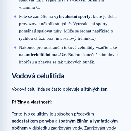
spalovat tuky, zejména ty s vysokým obsahem
vitamínu C.
Poté se zaměřte na
vytrvalostní sporty
, které je třeba
provozovat několikrát týdně. Vytrvalostní sporty
pomáhají spalovat tuky. Může se jednat například o
rychlou chůzi, box, intervalový trénink,..)
Nakonec pro odstranění tukové celulitidy vsaďte také
na
anticelulitidní masáže
. Budou skutečně stimulovat
lipolýzu a zbavíte se tak tukových buněk.
Vodová celulitida
Vodová celulitida se často objevuje
u štíhlých žen
.
Příčiny a vlastnosti:
Tento typ celulitidy je způsoben především
nedostatkem pohybu
a
špatným žilním a lymfatickým
oběhem
v důsledku zadržování vody. Zadržování vody