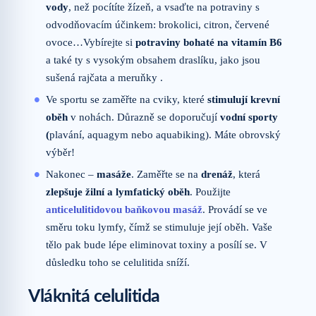
vody
, než pocítíte žízeň, a vsaďte na potraviny s
odvodňovacím účinkem: brokolici, citron, červené
ovoce…Vybírejte si
potraviny bohaté na vitamín B6
a také ty s vysokým obsahem draslíku, jako jsou
sušená rajčata a meruňky .
Ve sportu se zaměřte na cviky, které
stimulují krevní
oběh
v nohách. Důrazně se doporučují
vodní sporty
(
plavání, aquagym nebo aquabiking). Máte obrovský
výběr!
Nakonec –
masáže
. Zaměřte se na
drenáž
, která
zlepšuje žilní a lymfatický oběh
. Použijte
anticelulitidovou baňkovou masáž
. Provádí se ve
směru toku lymfy, čímž se stimuluje její oběh. Vaše
tělo pak bude lépe eliminovat toxiny a posílí se. V
důsledku toho se celulitida sníží.
Vláknitá celulitida