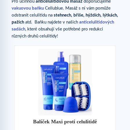
Pro účinnou
anticelulitidovou masáž
doporučujeme
vakuovou baňku
Cellublue. Masáž s ní vám pomůže
odstranit celulitidu na
stehnech, břiše, hýždích, lýtkách,
pažích
atd. Baňku najdete v našich
anticelulitidových
sadách
, které obsahují vše potřebné pro redukci
různých druhů celulitidy!
Balíček Maxi proti celulitidě