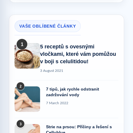
VAŠE OBLÍBENÉ ČLÁNKY
1
5 receptů s ovesnými
vločkami, které vám pomůžou
v boji s celulitidou!
3 August 2021
2
7 tipů, jak rychle odstranit
zadržování vody
7 March 2022
3
Strie na prsou: Příčiny a řešení s
Cellublue