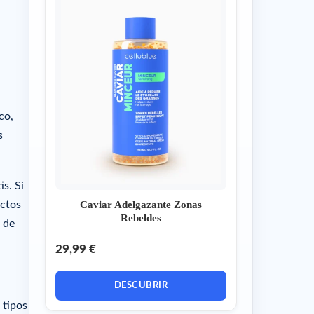
co,
s
s. Si
Caviar Adelgazante Zonas
actos
Rebeldes
s de
29,99 €
DESCUBRIR
 tipos