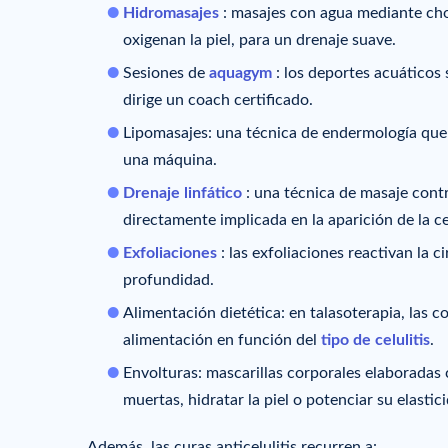
Hidromasajes
: masajes con agua mediante chor
oxigenan la piel, para un drenaje suave.
Sesiones de
aquagym
: los deportes acuáticos 
dirige un coach certificado.
Lipomasajes: una técnica de endermología que 
una máquina.
Drenaje linfático
: una técnica de masaje cont
directamente implicada en la aparición de la ce
Exfoliaciones
: las exfoliaciones reactivan la 
profundidad.
Alimentación dietética: en talasoterapia, las c
alimentación en función del
tipo de celulitis
.
Envolturas: mascarillas corporales elaboradas 
muertas, hidratar la piel o potenciar su elastic
Además, las curas anticelulitis recurren a: