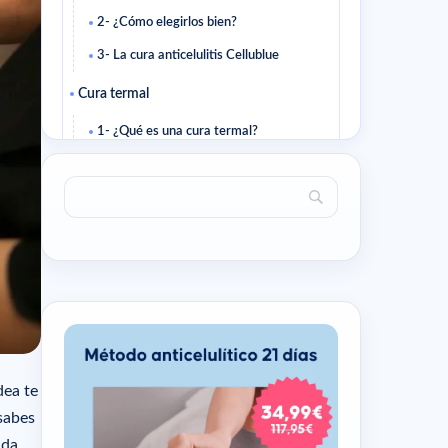
2- ¿Cómo elegirlos bien?
3- La cura anticelulitis Cellublue
Cura termal
1- ¿Qué es una cura termal?
2- ¿En qué consiste una cura
anticelulitis en una estación termal?
Cura de aromaterapia
1- ¿Qué es exactamente la
aromaterapia?
2- ¿Cómo realizar una cura anticelulitis
a base de aceites esenciales?
Cura de fitoterapia
dea te
1- ¿Qué es la fitoterapia?
sabes
2- ¿Qué cura de fitoterapia elegir
ada