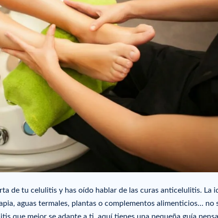
a de tu celulitis y has oído hablar de las curas anticelulitis. La i
rapia, aguas termales, plantas o complementos alimenticios… no 
itis que mejor se adapte a ti, aquí tienes una pequeña guía pens