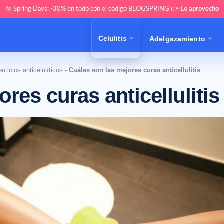
🌼 Spring Days: -30% en todo con el código BLOGSPRING 👉
Lo aprovecho
Celulitis
Adelgazamiento
ticios anticelulíticos
-
Cuáles son las mejores curas anticellulitis
res curas anticellulitis