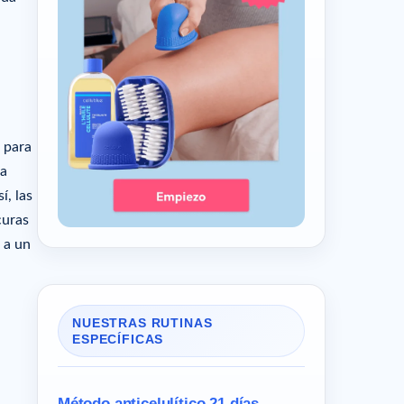
contra la celulitis?
Artículos relacionados
Artículos relacionados
) para
la
í, las
curas
 a un
NUESTRAS RUTINAS
ESPECÍFICAS
Método anticelulítico 21 días