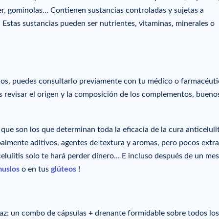
er, gominolas… Contienen sustancias controladas y sujetas a
. Estas sustancias pueden ser nutrientes, vitaminas, minerales o
ios, puedes consultarlo previamente con tu médico o farmacéuti
 revisar el origen y la composición de los complementos, bueno
ue son los que determinan toda la eficacia de la cura anticeluliti
ipalmente aditivos, agentes de textura y aromas, pero pocos extr
celulitis solo te hará perder dinero… E incluso después de un me
uslos
o en tus
glúteos
!
caz: un combo de cápsulas + drenante formidable sobre todos los