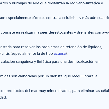
ros o burbujas de aire que revitalizan la red veno-linfática y
son especialmente eficaces contra la celulitis… y más aún cuando
consiste en realizar masajes desestocantes y drenantes con ayu
rastada para resolver los problemas de retención de líquidos,
lulitis (especialmente la de tipo
acuosa
).
circulación sanguínea y linfática para una desintoxicación en
omidas son elaboradas por un dietista, que reequilibrará la
con productos del mar muy mineralizados, para eliminar las célu
idad.