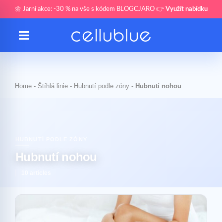
🌼 Jarní akce: -30 % na vše s kódem BLOGCJARO 👉
Využít nabídku
Home
-
Štíhlá linie
-
Hubnutí podle zóny
-
Hubnutí nohou
HUBNUTÍ PODLE ZÓNY
Hubnutí nohou
10 articles