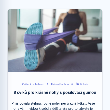
Cvičení na hubnutí
Hubnutí nohou
Štíhlá linie
8 cviků pro krásné nohy s posilovací gumou
Příliš povislá stehna, rovné nohy, nevýrazná lýtka… Vaše
nohy vám nejdou k srdci a děláte vše pro to, abyste je