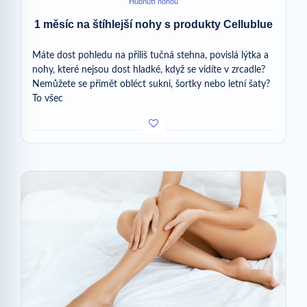
Hubnutí nohou
1 měsíc na štíhlejší nohy s produkty Cellublue
Máte dost pohledu na příliš tučná stehna, povislá lýtka a
nohy, které nejsou dost hladké, když se vidíte v zrcadle?
Nemůžete se přimět obléct sukni, šortky nebo letní šaty?
To všec