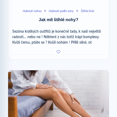
Hubnutí nohou
Hubnutí podle zóny
Štíhlá linie
Jak mít štíhlé nohy?
Sezóna krátkých outfitů je konečně tady, k naší největší
radosti… nebo ne ! Některé z nás totiž trápí komplexy.
Kvůli čemu, ptáte se ? Kvůli nohám ! Příliš silné, ot