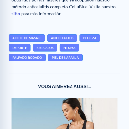
obtenidos por las mujeres que ya adoptaron nuestro
método anticelulitis completo CelluBlue. Visita nuestro
sitio
para más información.
ACEITE DE MASAJE
ANTICELULITIS
BELLEZA
DEPORTE
EJERCICIOS
FITNESS
PALPADO RODADO
PIEL DE NARANJA
VOUS AIMEREZ AUSSI...