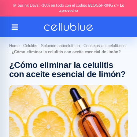
🌼 Spring Days: -30% en todo con el código BLOGSPRING 👉
Lo
aprovecho
Home
-
Celulitis
-
Solución anticelulítica
-
Consejos anticelulíticos
-
¿Cómo eliminar la celulitis con aceite esencial de limón?
¿Cómo eliminar la celulitis
con aceite esencial de limón?