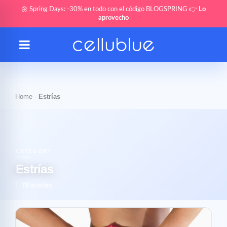
🌼 Spring Days: -30% en todo con el código BLOGSPRING 👉
Lo
aprovecho
Home
-
Estrías
CATEGORY
Estrías
79 articles