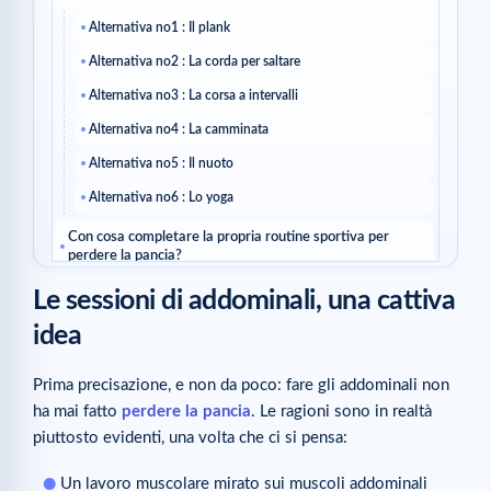
Alternativa no1 : Il plank
Alternativa no2 : La corda per saltare
Alternativa no3 : La corsa a intervalli
Alternativa no4 : La camminata
Alternativa no5 : Il nuoto
Alternativa no6 : Lo yoga
Con cosa completare la propria routine sportiva per
perdere la pancia?
Le sessioni di addominali, una cattiva
1- Si mangia correttamente
2- Si adotta una routine 100% ventre piatto
idea
Articoli correlati
Prima precisazione, e non da poco: fare gli addominali non
Articoli correlati
ha mai fatto
perdere la pancia
. Le ragioni sono in realtà
piuttosto evidenti, una volta che ci si pensa:
Un lavoro muscolare mirato sui muscoli addominali