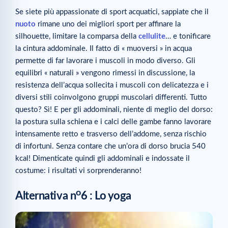
Se siete più appassionate di sport acquatici, sappiate che il
nuoto
rimane uno dei migliori sport per affinare la
silhouette, limitare la comparsa della
cellulite
… e tonificare
la cintura addominale. Il fatto di « muoversi » in acqua
permette di far lavorare i muscoli in modo diverso. Gli
equilibri « naturali » vengono rimessi in discussione, la
resistenza dell’acqua sollecita i muscoli con delicatezza e i
diversi stili coinvolgono gruppi muscolari differenti. Tutto
questo? Sì! E per gli addominali, niente di meglio del dorso:
la postura sulla schiena e i calci delle gambe fanno lavorare
intensamente retto e trasverso dell’addome, senza rischio
di infortuni. Senza contare che un’ora di dorso brucia 540
kcal! Dimenticate quindi gli addominali e indossate il
costume: i risultati vi sorprenderanno!
o
Alternativa n
6 : Lo yoga