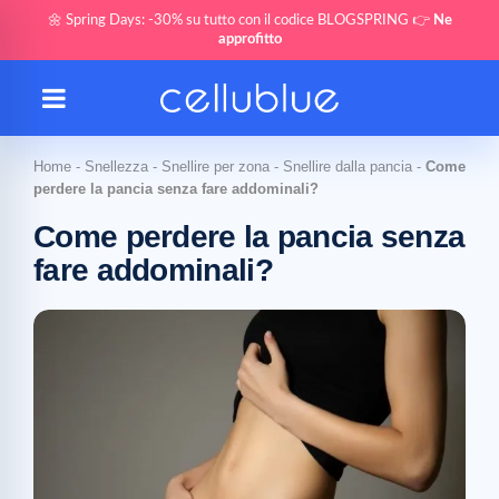
🌼 Spring Days: -30% su tutto con il codice BLOGSPRING 👉
Ne
approfitto
Home
-
Snellezza
-
Snellire per zona
-
Snellire dalla pancia
-
Come
perdere la pancia senza fare addominali?
Come perdere la pancia senza
fare addominali?