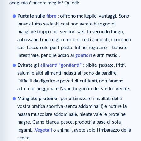
adeguata è ancora meglio! Quindi:
Puntate sulle
fibre
: offrono molteplici vantaggi. Sono
innanzitutto sazianti, così non avrete bisogno di
mangiare troppo per sentirvi sazi. In secondo luogo,
abbassano l’indice glicemico di certi alimenti, riducendo
così l’accumulo post-pasto. Infine, regolano il transito
intestinale, per dire addio ai
gonfiori
e altri fastidi.
Evitate gli
alimenti “gonfianti”
: bibite gassate, fritti,
salumi e altri alimenti industriali sono da bandire.
Difficili da digerire e poveri di nutrienti, non faranno
altro che peggiorare l’aspetto gonfio del vostro ventre.
Mangiate proteine
: per ottimizzare i risultati della
vostra pratica sportiva (senza addominali!) e nutrire la
massa muscolare addominale, niente vale le proteine
magre. Carne bianca, pesce, prodotti a base di soia,
legumi…
Vegetali
o animali, avete solo l’imbarazzo della
scelta!