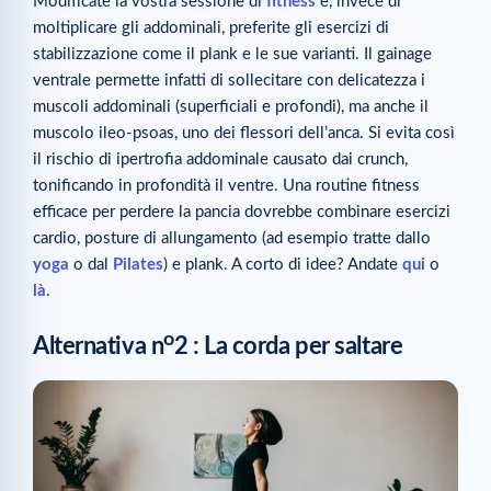
Modificate la vostra sessione di
fitness
e, invece di
moltiplicare gli addominali, preferite gli esercizi di
stabilizzazione come il plank e le sue varianti. Il gainage
ventrale permette infatti di sollecitare con delicatezza i
muscoli addominali (superficiali e profondi), ma anche il
muscolo ileo-psoas, uno dei flessori dell’anca. Si evita così
il rischio di ipertrofia addominale causato dai crunch,
tonificando in profondità il ventre. Una routine fitness
efficace per perdere la pancia dovrebbe combinare esercizi
cardio, posture di allungamento (ad esempio tratte dallo
yoga
o dal
Pilates
) e plank. A corto di idee? Andate
qui
o
là
.
o
Alternativa n
2 : La corda per saltare