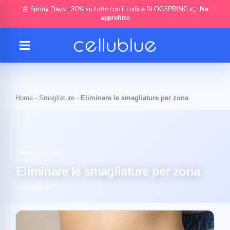
🌼 Spring Days: -30% su tutto con il codice BLOGSPRING 👉
Ne
approfitto
Home
-
Smagliature
-
Eliminare le smagliature per zona
SMAGLIATURE
Eliminare le smagliature per zona
10 articles