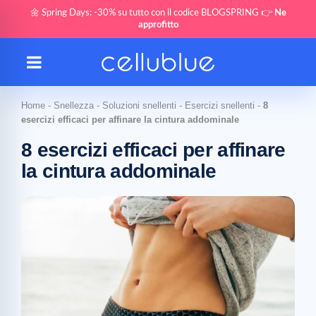
🌼 Spring Days: -30% su tutto con il codice BLOGSPRING 👉
Ne
approfitto
Home
-
Snellezza
-
Soluzioni snellenti
-
Esercizi snellenti
-
8
esercizi efficaci per affinare la cintura addominale
8 esercizi efficaci per affinare
la cintura addominale