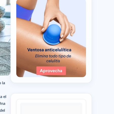
 la
a el
Una
del