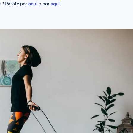
ión? Pásate por
aquí
o por
aquí
.