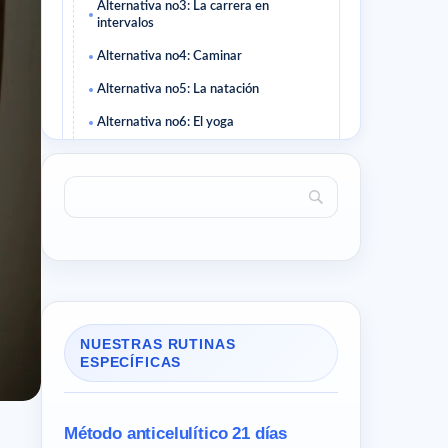
Alternativa no3: La carrera en
intervalos
Alternativa no4: Caminar
Alternativa no5: La natación
Alternativa no6: El yoga
¿Con qué complementar tu rutina
deportiva para perder barriga?
1- Comemos bien
2- Adoptamos una rutina 100% vientre
plano
Artículos relacionados
Artículos relacionados
NUESTRAS RUTINAS
ESPECÍFICAS
Método anticelulítico 21 días