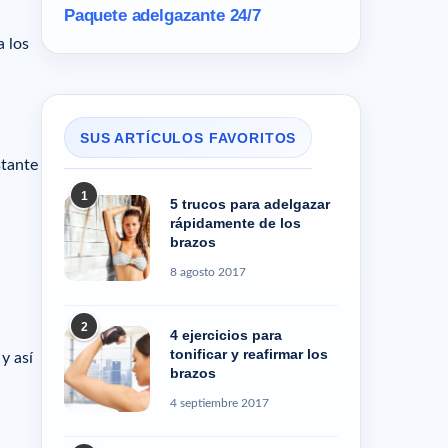
Paquete adelgazante 24/7
a los
SUS ARTÍCULOS FAVORITOS
stante
1
5 trucos para adelgazar
rápidamente de los
brazos
8 agosto 2017
2
4 ejercicios para
tonificar y reafirmar los
y así
brazos
4 septiembre 2017