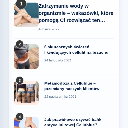
1
Zatrzymanie wody w
organizmie – wskazówki, które
pomogą Ci rozwiązać ten
problem
4 marca 2022
2
6 skutecznych ćwiczeń
likwidujących cellulit na brzuchu
24 listopada 2021
3
Metamorfoza z Cellublue –
przemiany naszych klientów
22 października 2021
4
Jak prawidłowo używać bańki
antycellulitowej Cellublue?