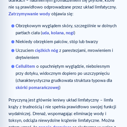
tkankach – nadmiernym gromadzeniem się płynów, które
nie są prawidłowo odprowadzane przez układ limfatyczny.
Zatrzymywanie wody
objawia się:
Obrzękowym wyglądem skóry, szczególnie w dolnych
partiach ciała (
uda
,
kolana
,
nogi
)
Niekiedy obrzękiem palców, stóp lub twarzy
Uczuciem
ciężkich nóg
z parestezjami, mrowieniem i
drętwieniem
Cellulitem
o opuchniętym wyglądzie, niebolesnym
przy dotyku, widocznym dopiero po uszczypnięciu
(charakterystyczna grudkowata struktura typowa dla
skórki pomarańczowej
)
Przyczyną jest głównie leniwy układ limfatyczny – limfa
krąży z trudnością i nie spełnia prawidłowo swojej funkcji
wydalniczej. Drenaż, wspomagając eliminację wody i
toksyn, odciąża niewydolne krążenie limfatyczne. Można