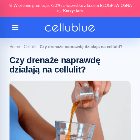
🌼 Wiosenne promocje: -30% na wszystko z kodem BLOGPLWIOSNA
👉
Korzystam
Home
-
Cellulit
-
Czy drenaże naprawdę działają na cellulit?
Czy drenaże naprawdę
działają na cellulit?