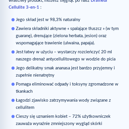
właściwy produkt, możesz sięgnąć po nasz
Draineur
Cellulite 3-en-1
:
Jego skład jest w 98,3% naturalny
Zawiera składniki aktywne « spalające tłuszcz » (w tym
guaranę), drenujące (zielona herbata, jesion) oraz
wspomagające trawienie (ulwaina, papaja).
Jest łatwy w użyciu – wystarczy rozcieńczyć 20 ml
naszego drenaż antycellulitowego w wodzie do picia
Jego delikatny smak ananasa jest bardzo przyjemny i
zupełnie nienatrętny
Pomaga eliminować odpady i toksyny zgromadzone w
tkankach
Łagodzi zjawisko zatrzymywania wody związane z
cellulitem
Cieszy się uznaniem kobiet – 72% użytkowniczek
zauważa wyraźnie zmniejszony wygląd skórki