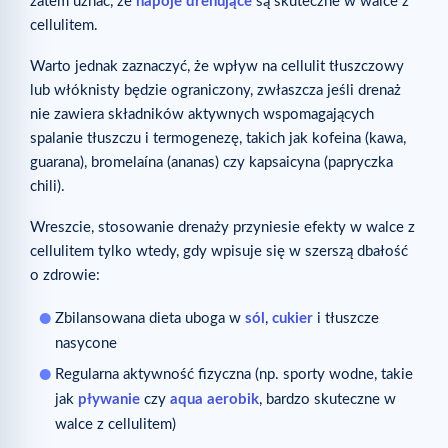
zatem uznać, że
napoje drenujące
są skuteczne w walce z
cellulitem.
Warto jednak zaznaczyć, że wpływ na cellulit tłuszczowy
lub włóknisty będzie ograniczony, zwłaszcza jeśli drenaż
nie zawiera składników aktywnych wspomagających
spalanie tłuszczu i termogenezę, takich jak kofeina (kawa,
guarana), bromelaína (ananas) czy kapsaicyna (papryczka
chili).
Wreszcie, stosowanie drenaży przyniesie efekty w walce z
cellulitem tylko wtedy, gdy wpisuje się w szerszą dbałość
o zdrowie:
Zbilansowana dieta uboga w
sól
,
cukier
i tłuszcze
nasycone
Regularna aktywność fizyczna (np. sporty wodne, takie
jak
pływanie
czy
aqua aerobik
, bardzo skuteczne w
walce z cellulitem)