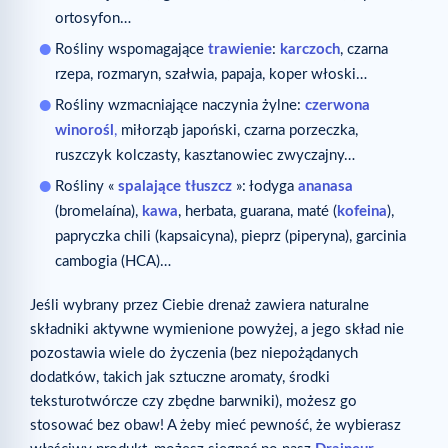
ortosyfon…
Rośliny wspomagające
trawienie
:
karczoch
, czarna
rzepa, rozmaryn, szałwia, papaja, koper włoski…
Rośliny wzmacniające naczynia żylne:
czerwona
winorośl
,
miłorząb japoński, czarna porzeczka,
ruszczyk kolczasty, kasztanowiec zwyczajny…
Rośliny «
spalające tłuszcz
»: łodyga
ananasa
(bromelaína),
kawa
, herbata, guarana, maté (
kofeina
),
papryczka chili (kapsaicyna), pieprz (piperyna), garcinia
cambogia (HCA)…
Jeśli wybrany przez Ciebie drenaż zawiera naturalne
składniki aktywne wymienione powyżej, a jego skład nie
pozostawia wiele do życzenia (bez niepożądanych
dodatków, takich jak sztuczne aromaty, środki
teksturotwórcze czy zbędne barwniki), możesz go
stosować bez obaw! A żeby mieć pewność, że wybierasz