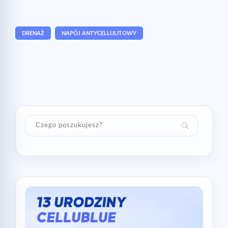
DRENAŻ
NAPÓJ ANTYCELLULITOWY