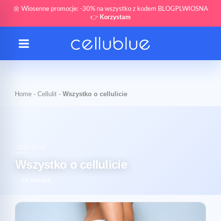
🌼 Wiosenne promocje: -30% na wszystko z kodem BLOGPLWIOSNA
👉
Korzystam
Home
-
Cellulit
-
Wszystko o cellulicie
CELLULIT
Wszystko o cellulicie
21 articles