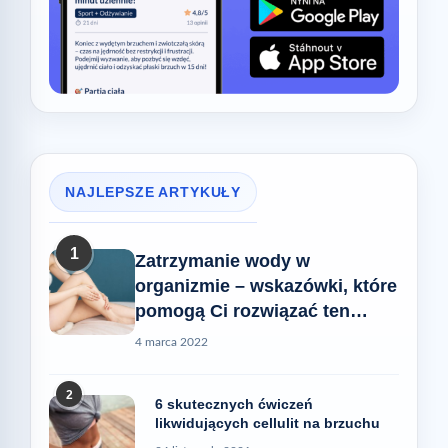
NAJLEPSZE ARTYKUŁY
1
Zatrzymanie wody w
organizmie – wskazówki, które
pomogą Ci rozwiązać ten
problem
4 marca 2022
2
6 skutecznych ćwiczeń
likwidujących cellulit na brzuchu