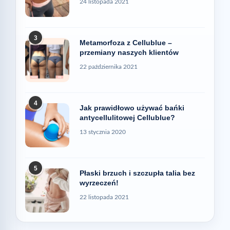
24 listopada 2021
3
Metamorfoza z Cellublue –
przemiany naszych klientów
22 października 2021
4
Jak prawidłowo używać bańki
antycellulitowej Cellublue?
13 stycznia 2020
5
Płaski brzuch i szczupła talia bez
wyrzeczeń!
22 listopada 2021