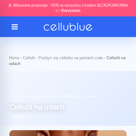
🌼 Wiosenne promocje: -30% na wszystko z kodem BLOGPLWIOSNA
👉
Korzystam
Home
-
Cellulit
-
Pozbyć się cellulitu na partiach ciała
-
Cellulit na
udach
POZBYĆ SIĘ CELLULITU NA PARTIACH CIAŁA
Cellulit na udach
10 articles