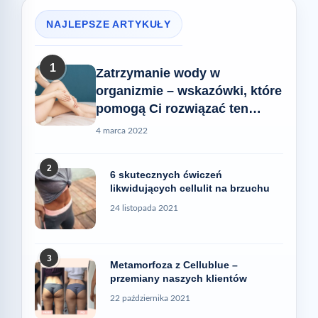
NAJLEPSZE ARTYKUŁY
1
Zatrzymanie wody w
organizmie – wskazówki, które
pomogą Ci rozwiązać ten
problem
4 marca 2022
2
6 skutecznych ćwiczeń
likwidujących cellulit na brzuchu
24 listopada 2021
3
Metamorfoza z Cellublue –
przemiany naszych klientów
22 października 2021