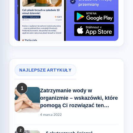
NAJLEPSZE ARTYKUŁY
1
Zatrzymanie wody w
organizmie – wskazówki, które
pomogą Ci rozwiązać ten
problem
4 marca 2022
2
6 skutecznych ćwiczeń