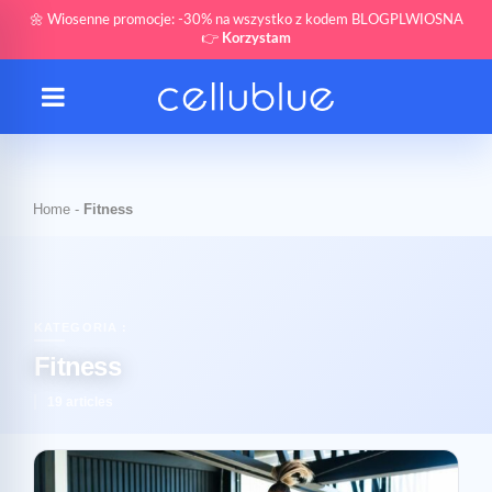
🌼 Wiosenne promocje: -30% na wszystko z kodem BLOGPLWIOSNA
👉
Korzystam
Home
-
Fitness
KATEGORIA :
Fitness
19 articles