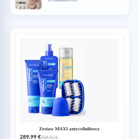
Zestaw MAXI antycellulitowy
289,99 €
704,91 €