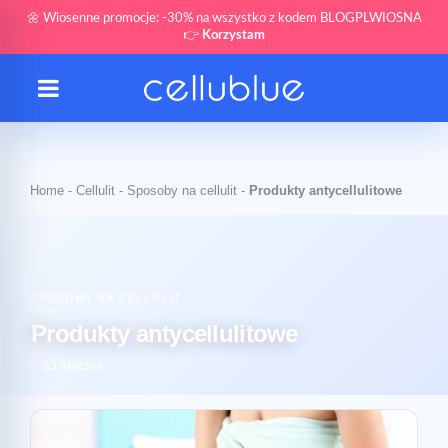
🌼 Wiosenne promocje: -30% na wszystko z kodem BLOGPLWIOSNA
👉
Korzystam
Home
-
Cellulit
-
Sposoby na cellulit
-
Produkty antycellulitowe
SPOSOBY NA CELLULIT
Produkty antycellulitowe
53 articles