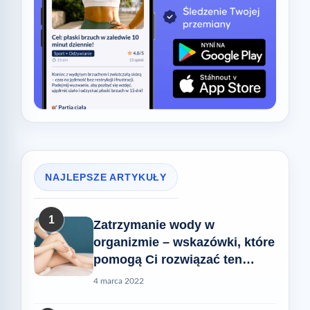
NAJLEPSZE ARTYKUŁY
1
Zatrzymanie wody w
organizmie – wskazówki, które
pomogą Ci rozwiązać ten
problem
4 marca 2022