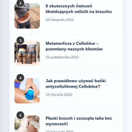
2
6 skutecznych ćwiczeń
likwidujących cellulit na brzuchu
24 listopada 2021
3
Metamorfoza z Cellublue –
przemiany naszych klientów
22 października 2021
4
Jak prawidłowo używać bańki
antycellulitowej Cellublue?
13 stycznia 2020
5
Płaski brzuch i szczupła talia bez
wyrzeczeń!
22 listopada 2021