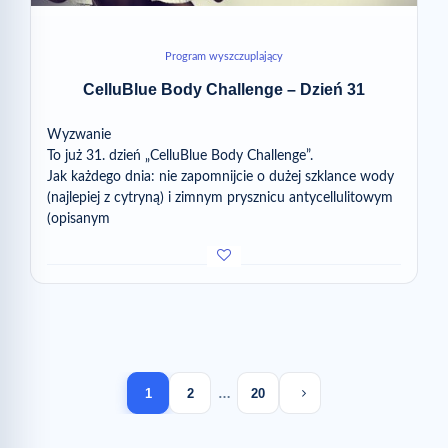
Program wyszczuplający
CelluBlue Body Challenge – Dzień 31
Wyzwanie
To już 31. dzień „CelluBlue Body Challenge”.
Jak każdego dnia: nie zapomnijcie o dużej szklance wody
(najlepiej z cytryną) i zimnym prysznicu antycellulitowym
(opisanym
Next page
1
2
…
20