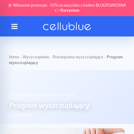
🌼 Wiosenne promocje: -30% na wszystko z kodem BLOGPLWIOSNA
👉
Korzystam
Home
-
Wyszczuplanie
-
Rozwiązania wyszczuplające
-
Program
wyszczuplający
ROZWIĄZANIA WYSZCZUPLAJĄCE
Program wyszczuplający
195 articles