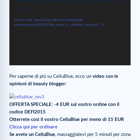
Video
Media error: Format(s) not supported or source(s) not
Player
found
Scarica il file: https://www.cellublue.com/blog/wp-
content/uploads/2015/01/le_grand_8_cellublue_only.mp4?_=1
Per saperne di più su CelluBlue, ecco un
video con le
opinioni di beauty blogger
:
OFFERTA SPECIALE: -4 EUR sul vostro ordine con il
codice DEFI2015
Otterrete così il vostro CelluBlue per meno di 15 EUR
Clicca qui per ordinare
Se avete un CelluBlue
, massaggiatevi per 5 minuti per zona