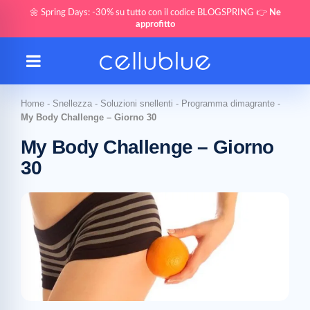
🌼 Spring Days: -30% su tutto con il codice BLOGSPRING 👉
Ne
approfitto
Home
-
Snellezza
-
Soluzioni snellenti
-
Programma dimagrante
-
My Body Challenge – Giorno 30
My Body Challenge – Giorno
30