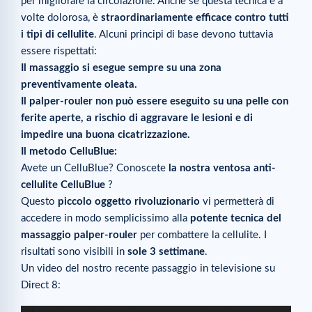
per migliorare la circolazione. Anche se questa tecnica è a
volte dolorosa, è
straordinariamente efficace contro tutti
i tipi di cellulite
. Alcuni principi di base devono tuttavia
essere rispettati:
Il massaggio si esegue sempre su una zona
preventivamente oleata.
Il palper-rouler non può essere eseguito su una pelle con
ferite aperte, a rischio di aggravare le lesioni e di
impedire una buona cicatrizzazione.
Il metodo CelluBlue:
Avete un CelluBlue? Conoscete
la nostra ventosa anti-
cellulite CelluBlue
?
Questo
piccolo oggetto rivoluzionario
vi permetterà di
accedere in modo semplicissimo alla
potente tecnica del
massaggio palper-rouler
per combattere la cellulite. I
risultati sono visibili in
sole 3 settimane
.
Un video del nostro recente passaggio in televisione su
Direct 8: