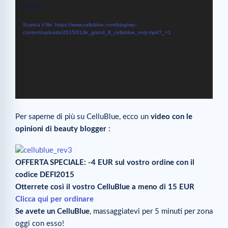
Player
found
Scarica il file: https://www.cellublue.com/blog/wp-
content/uploads/2015/01/le_grand_8_cellublue_only.mp4?_=1
Per saperne di più su CelluBlue, ecco un
video con le
opinioni di beauty blogger
:
OFFERTA SPECIALE: -4 EUR sul vostro ordine con il
codice DEFI2015
Otterrete così il vostro CelluBlue a meno di 15 EUR
Clicca qui per ordinare
Se avete un CelluBlue
, massaggiatevi per 5 minuti per zona
oggi con esso!