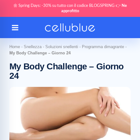
🌼 Spring Days: -30% su tutto con il codice BLOGSPRING 👉
Ne
approfitto
Home
-
Snellezza
-
Soluzioni snellenti
-
Programma dimagrante
-
My Body Challenge – Giorno 24
My Body Challenge – Giorno
24