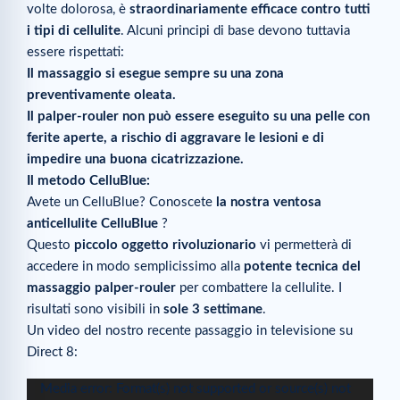
volte dolorosa, è
straordinariamente efficace contro tutti
i tipi di cellulite
. Alcuni principi di base devono tuttavia
essere rispettati:
Il massaggio si esegue sempre su una zona
preventivamente oleata.
Il palper-rouler non può essere eseguito su una pelle con
ferite aperte, a rischio di aggravare le lesioni e di
impedire una buona cicatrizzazione.
Il metodo CelluBlue:
Avete un CelluBlue? Conoscete
la nostra ventosa
anticellulite CelluBlue
?
Questo
piccolo oggetto rivoluzionario
vi permetterà di
accedere in modo semplicissimo alla
potente tecnica del
massaggio palper-rouler
per combattere la cellulite. I
risultati sono visibili in
sole 3 settimane
.
Un video del nostro recente passaggio in televisione su
Direct 8:
Video
Media error: Format(s) not supported or source(s) not