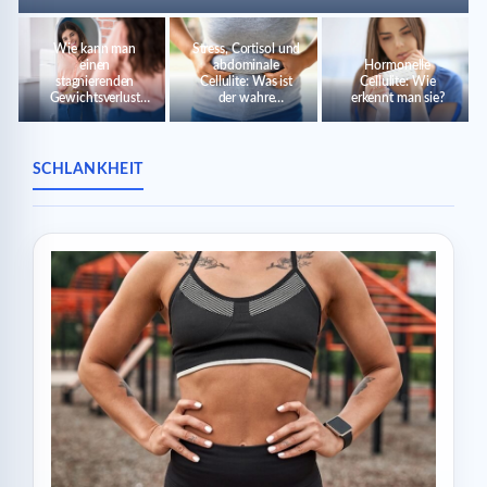
Wie kann man
Stress, Cortisol und
einen
abdominale
Hormonelle
stagnierenden
Cellulite: Was ist
Cellulite: Wie
Gewichtsverlust
der wahre
erkennt man sie?
wieder aufnehmen?
Zusammenhang?
SCHLANKHEIT