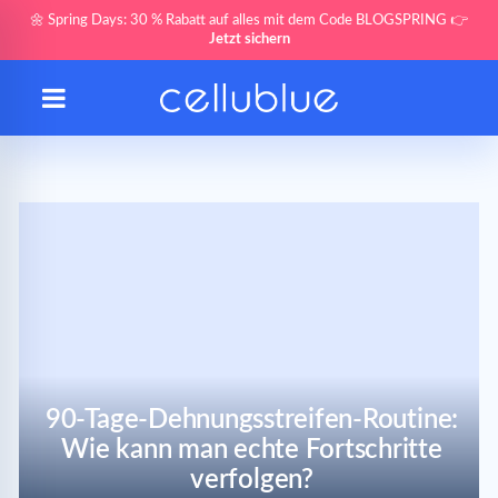
🌼 Spring Days: 30 % Rabatt auf alles mit dem Code BLOGSPRING 👉
Jetzt sichern
90-Tage-Dehnungsstreifen-Routine:
Wie kann man echte Fortschritte
verfolgen?