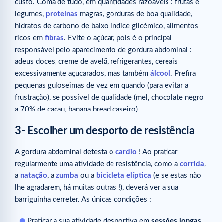
custo. Coma de tudo, em quantidades razoáveis : frutas e
legumes,
proteínas
magras, gorduras de boa qualidade,
hidratos de carbono de baixo índice glicémico, alimentos
ricos em
fibras
. Evite o açúcar, pois é o principal
responsável pelo aparecimento de gordura abdominal :
adeus doces, creme de avelã, refrigerantes, cereais
excessivamente açucarados, mas também
álcool
. Prefira
pequenas guloseimas de vez em quando (para evitar a
frustração), se possível de qualidade (mel, chocolate negro
a 70% de cacau, banana bread caseiro).
3- Escolher um desporto de resistência
A gordura abdominal detesta o
cardio
! Ao praticar
regularmente uma atividade de resistência, como a
corrida
,
a
natação
, a
zumba
ou a
bicicleta elíptica
(e se estas não
lhe agradarem, há muitas outras !), deverá ver a sua
barriguinha derreter. As únicas condições :
Praticar a sua atividade desportiva em
sessões longas
,