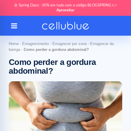
🌼 Spring Days: -30% em tudo com o código BLOGSPRING 👉
Aproveitar
Home
-
Emagrecimento
-
Emagrecer por zona
-
Emagrecer da
barriga
-
Como perder a gordura abdominal?
Como perder a gordura
abdominal?