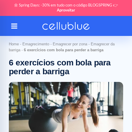
🌼 Spring Days: -30% em tudo com o código BLOGSPRING 👉
Aproveitar
Home
-
Emagrecimento
-
Emagrecer por zona
-
Emagrecer da
barriga
-
6 exercícios com bola para perder a barriga
6 exercícios com bola para
perder a barriga