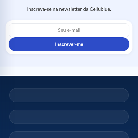
Inscreva-se na newsletter da Cellublue.
Endereço
de
e-
mail
Inscrever-me