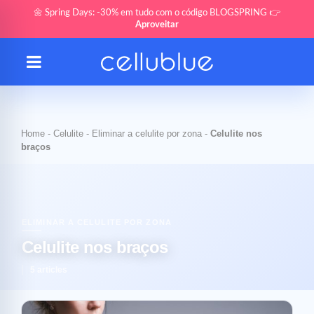
🌼 Spring Days: -30% em tudo com o código BLOGSPRING 👉
Aproveitar
Home
-
Celulite
-
Eliminar a celulite por zona
-
Celulite nos
braços
ELIMINAR A CELULITE POR ZONA
Celulite nos braços
5 articles