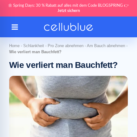
🌼 Spring Days: 30 % Rabatt auf alles mit dem Code BLOGSPRING 👉
Jetzt sichern
Home
-
Schlankheit
-
Pro Zone abnehmen
-
Am Bauch abnehmen
-
Wie verliert man Bauchfett?
Wie verliert man Bauchfett?