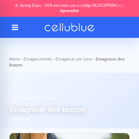
🌼 Spring Days: -30% em tudo com o código BLOGSPRING 👉
Aproveitar
Home
-
Emagrecimento
-
Emagrecer por zona
-
Emagrecer dos
braços
EMAGRECER POR ZONA
Emagrecer dos braços
7 articles