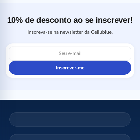
10% de desconto ao se inscrever!
Inscreva-se na newsletter da Cellublue.
Endereço
de
e-
mail
Inscrever-me