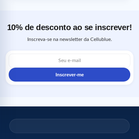
10% de desconto ao se inscrever!
Inscreva-se na newsletter da Cellublue.
Endereço
de
e-
mail
Inscrever-me