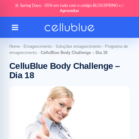
🌼 Spring Days: -30% em tudo com o código BLOGSPRING 👉
Aproveitar
Home
-
Emagrecimento
-
Soluções emagrecimento
-
Programa de
emagrecimento
-
CelluBlue Body Challenge – Dia 18
CelluBlue Body Challenge –
Dia 18