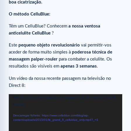
boa cicatrização.
O método CelluBlue:
Têm um CelluBlue? Conhecem
a nossa ventosa
anticelulite CelluBlue
?
Este
pequeno objeto revolucionário
vai permitir-vos
aceder de forma muito simples à
poderosa técnica de
massagem palper-rouler
para combater a celulite. Os
resultados são visíveis em
apenas 3 semanas
.
Um vídeo da nossa recente passagem na televisão no
Direct 8:
Reprodutor
Media error: Format(s) not supported or source(s) not
de
found
vídeo
Descarregar ficheiro: https://www.cellublue.com/blog/wp-
content/uploads/2015/01/le_grand_8_cellublue_only.mp4?_=1