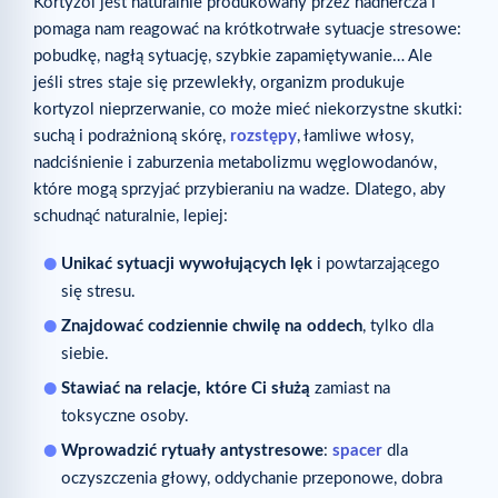
Kortyzol jest naturalnie produkowany przez nadnercza i
pomaga nam reagować na krótkotrwałe sytuacje stresowe:
pobudkę, nagłą sytuację, szybkie zapamiętywanie… Ale
jeśli stres staje się przewlekły, organizm produkuje
kortyzol nieprzerwanie, co może mieć niekorzystne skutki:
suchą i podrażnioną skórę,
rozstępy
, łamliwe włosy,
nadciśnienie i zaburzenia metabolizmu węglowodanów,
które mogą sprzyjać przybieraniu na wadze. Dlatego, aby
schudnąć naturalnie, lepiej:
Unikać sytuacji wywołujących lęk
i powtarzającego
się stresu.
Znajdować codziennie chwilę na oddech
, tylko dla
siebie.
Stawiać na relacje, które Ci służą
zamiast na
toksyczne osoby.
Wprowadzić rytuały antystresowe
:
spacer
dla
oczyszczenia głowy, oddychanie przeponowe, dobra