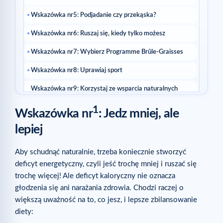
Wskazówka nr5: Podjadanie czy przekąska?
Wskazówka nr6: Ruszaj się, kiedy tylko możesz
Wskazówka nr7: Wybierz Programme Brûle-Graisses
Wskazówka nr8: Uprawiaj sport
Wskazówka nr9: Korzystaj ze wsparcia naturalnych
metod
1
Wskazówka nr
: Jedz mniej, ale
Wskazówka nr10: Daj sobie czas
lepiej
Powiązane treści
Powiązane artykuły
Aby schudnąć naturalnie, trzeba koniecznie stworzyć
deficyt energetyczny, czyli jeść trochę mniej i ruszać się
trochę więcej! Ale deficyt kaloryczny nie oznacza
głodzenia się ani narażania zdrowia. Chodzi raczej o
większą uważność na to, co jesz, i lepsze zbilansowanie
diety: