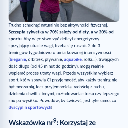
Trudno schudnąć naturalnie bez aktywności fizycznej.
Szczupła sylwetka w 70% zależy od diety, a w 30% od
sportu
. Aby więc stworzyć deficyt energetyczny
sprzyjający utracie wagi, trzeba się ruszać. 2 do 3
treningów tygodniowo o umiarkowanej intensywności
(
bieganie
, orbitrek, pływanie,
aquabike
, rolki…), trwających
dość długo (od 45 minut do godziny), mogą realnie
wspierać proces utraty wagi. Przede wszystkim wybierz
sport, który sprawia Ci przyjemność, aby każdy trening nie
był męczarnią, lecz przyjemnością: radością z ruchu,
dzielenia chwili z innymi, rozładowania stresu czy lepszego
snu po wysiłku. Powodów, by ćwiczyć, jest tyle samo, co
dyscyplin sportowych
!
9
Wskazówka nr
: Korzystaj ze