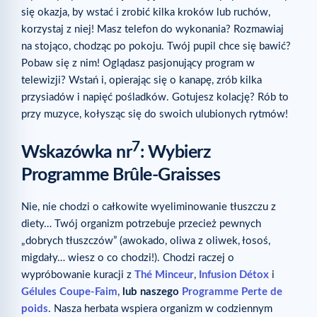
się okazja, by wstać i zrobić kilka kroków lub ruchów,
korzystaj z niej! Masz telefon do wykonania? Rozmawiaj
na stojąco, chodząc po pokoju. Twój pupil chce się bawić?
Pobaw się z nim! Oglądasz pasjonujący program w
telewizji? Wstań i, opierając się o kanapę, zrób kilka
przysiadów i napięć pośladków. Gotujesz kolację? Rób to
przy muzyce, kołysząc się do swoich ulubionych rytmów!
7
Wskazówka nr
: Wybierz
Programme Brûle-Graisses
Nie, nie chodzi o całkowite wyeliminowanie tłuszczu z
diety… Twój organizm potrzebuje przecież pewnych
„dobrych tłuszczów” (awokado, oliwa z oliwek, łosoś,
migdały… wiesz o co chodzi!). Chodzi raczej o
wypróbowanie kuracji z
Thé Minceur
,
Infusion Détox
i
Gélules Coupe-Faim
,
lub naszego
Programme Perte de
poids
. Nasza herbata wspiera organizm w codziennym