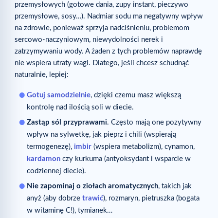
przemysłowych (gotowe dania, zupy instant, pieczywo
przemysłowe, sosy…). Nadmiar sodu ma negatywny wpływ
na zdrowie, ponieważ sprzyja nadciśnieniu, problemom
sercowo-naczyniowym, niewydolności nerek i
zatrzymywaniu wody. A żaden z tych problemów naprawdę
nie wspiera utraty wagi. Dlatego, jeśli chcesz schudnąć
naturalnie, lepiej:
Gotuj samodzielnie
, dzięki czemu masz większą
kontrolę nad ilością soli w diecie.
Zastąp sól przyprawami
. Często mają one pozytywny
wpływ na sylwetkę, jak pieprz i chili (wspierają
termogenezę),
imbir
(wspiera metabolizm), cynamon,
kardamon
czy kurkuma (antyoksydant i wsparcie w
codziennej diecie).
Nie zapominaj o ziołach aromatycznych
, takich jak
anyż (aby dobrze
trawić
), rozmaryn, pietruszka (bogata
w witaminę C!), tymianek…