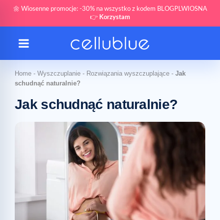
🌼 Wiosenne promocje: -30% na wszystko z kodem BLOGPLWIOSNA
👉
Korzystam
Home
-
Wyszczuplanie
-
Rozwiązania wyszczuplające
-
Jak
schudnąć naturalnie?
Jak schudnąć naturalnie?