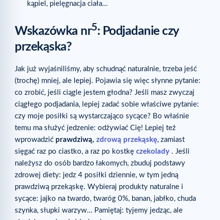
kąpiel, pielęgnacja ciała…
5
Wskazówka nr
: Podjadanie czy
przekąska?
Jak już wyjaśniliśmy, aby schudnąć naturalnie, trzeba jeść
(trochę) mniej, ale lepiej. Pojawia się więc słynne pytanie:
co zrobić, jeśli ciągle jestem głodna? Jeśli masz zwyczaj
ciągłego podjadania, lepiej zadać sobie właściwe pytanie:
czy moje posiłki są wystarczająco sycące? Bo właśnie
temu ma służyć jedzenie: odżywiać Cię! Lepiej też
wprowadzić
prawdziwą,
zdrową przekąskę
, zamiast
sięgać raz po ciastko, a raz po kostkę
czekolady
. Jeśli
należysz do osób bardzo łakomych, zbuduj podstawy
zdrowej diety: jedz 4 posiłki dziennie, w tym jedną
prawdziwą przekąskę. Wybieraj produkty naturalne i
sycące: jajko na twardo, twaróg 0%, banan, jabłko, chuda
szynka, słupki warzyw… Pamiętaj: tyjemy jedząc, ale