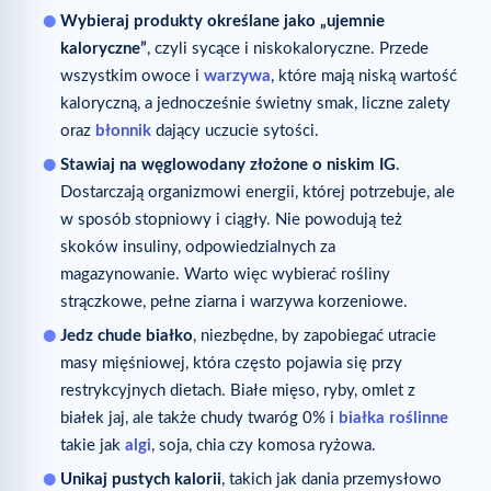
Wybieraj produkty określane jako „ujemnie
kaloryczne”
, czyli sycące i niskokaloryczne. Przede
wszystkim owoce i
warzywa
, które mają niską wartość
kaloryczną, a jednocześnie świetny smak, liczne zalety
oraz
błonnik
dający uczucie sytości.
Stawiaj na węglowodany złożone o niskim IG
.
Dostarczają organizmowi energii, której potrzebuje, ale
w sposób stopniowy i ciągły. Nie powodują też
skoków insuliny, odpowiedzialnych za
magazynowanie. Warto więc wybierać rośliny
strączkowe, pełne ziarna i warzywa korzeniowe.
Jedz chude białko
, niezbędne, by zapobiegać utracie
masy mięśniowej, która często pojawia się przy
restrykcyjnych dietach. Białe mięso, ryby, omlet z
białek jaj, ale także chudy twaróg 0% i
białka roślinne
takie jak
algi
, soja, chia czy komosa ryżowa.
Unikaj pustych kalorii
, takich jak dania przemysłowo