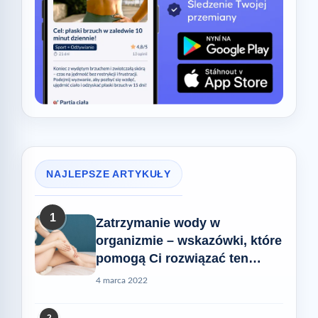
NAJLEPSZE ARTYKUŁY
1
Zatrzymanie wody w
organizmie – wskazówki, które
pomogą Ci rozwiązać ten
problem
4 marca 2022