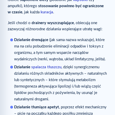
ampułki), którego
stosowanie powinno być ograniczone
w czasie
, jak każda
kuracja
.
Jeśli chodzi o
drainery wyszczuplające
, obiecują one
zazwyczaj różnorodne działania wspierające utratę wagi:
Działanie drenujące
(jak sama nazwa wskazuje), które
ma na celu pobudzenie eliminacji odpadów i toksyn z
organizmu, a tym samym wsparcie narządów
wydalniczych (nerki, wątroba, układ limfatyczny, jelita).
Działanie
spalacza tłuszczu
, dzięki synergicznemu
działaniu różnych składników aktywnych – naturalnych
lub syntetycznych – które stymulują metabolizm
(termogeneza aktywująca lipolizę) i/lub wiążą część
lipidów pochodzących z pożywienia, by usunąć je
naturalnymi drogami.
Działanie tłumiące apetyt
, poprzez efekt mechaniczny
– picie na początku każdego posiłku zmniejsza