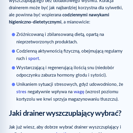
wyszczuplającego bez dodatkowego wysiłku. Kuracja
drainerem może być jak najbardziej korzystna dla sylwetki,
ale powinna być wspierana
codziennymi nawykami
higieniczno-dietetycznymi
, a mianowicie:
Zróżnicowaną i zbilansowaną dietą, opartą na
nieprzetworzonych produktach.
Codzienną aktywnością fizyczną, obejmującą regularny
ruch i
sport
.
Wystarczającą i regenerującą ilością snu (niedobór
odpoczynku zaburza hormony głodu i sytości).
Unikaniem sytuacji stresowych, gdyż udowodniono, że
stres
negatywnie wpływa na
wagę
(wzrost poziomu
kortyzolu we krwi sprzyja magazynowaniu tłuszczu).
Jaki drainer wyszczuplający wybrać?
Jak już wiesz, aby dobrze wybrać drainer wyszczuplający i