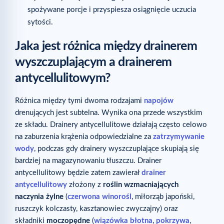
spożywane porcje i przyspiesza osiągnięcie uczucia
sytości.
Jaka jest różnica między drainerem
wyszczuplającym a drainerem
antycellulitowym?
Różnica między tymi dwoma rodzajami
napojów
drenujących jest subtelna. Wynika ona przede wszystkim
ze składu. Drainery antycellulitowe działają często celowo
na zaburzenia krążenia odpowiedzialne za
zatrzymywanie
wody
, podczas gdy drainery wyszczuplające skupiają się
bardziej na magazynowaniu tłuszczu. Drainer
antycellulitowy będzie zatem zawierał
drainer
antycellulitowy
złożony z
roślin wzmacniających
naczynia żylne
(
czerwona winorośl
, miłorząb japoński,
ruszczyk kolczasty, kasztanowiec zwyczajny) oraz
składniki
moczopędne
(
wiązówka błotna
,
pokrzywa
,