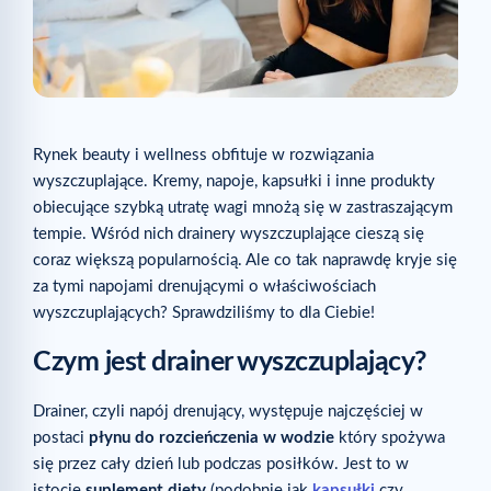
Rynek beauty i wellness obfituje w rozwiązania
wyszczuplające. Kremy, napoje, kapsułki i inne produkty
obiecujące szybką utratę wagi mnożą się w zastraszającym
tempie. Wśród nich drainery wyszczuplające cieszą się
coraz większą popularnością. Ale co tak naprawdę kryje się
za tymi napojami drenującymi o właściwościach
wyszczuplających? Sprawdziliśmy to dla Ciebie!
Czym jest drainer wyszczuplający?
Drainer, czyli napój drenujący, występuje najczęściej w
postaci
płynu do rozcieńczenia w wodzie
który spożywa
się przez cały dzień lub podczas posiłków. Jest to w
istocie
suplement diety
(podobnie jak
kapsułki
czy