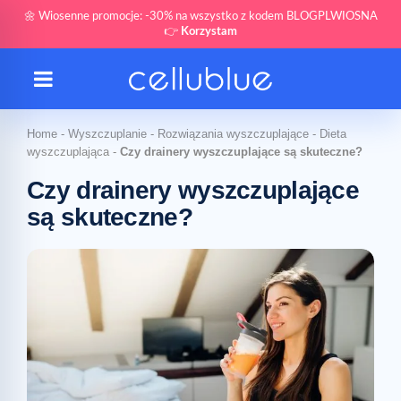
🌼 Wiosenne promocje: -30% na wszystko z kodem BLOGPLWIOSNA
👉
Korzystam
Home
-
Wyszczuplanie
-
Rozwiązania wyszczuplające
-
Dieta
wyszczuplająca
-
Czy drainery wyszczuplające są skuteczne?
Czy drainery wyszczuplające
są skuteczne?