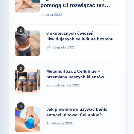
pomogą Ci rozwiązać ten
problem
4 marca 2022
2
6 skutecznych ćwiczeń
likwidujących cellulit na brzuchu
24 listopada 2021
3
Metamorfoza z Cellublue –
przemiany naszych klientów
22 października 2021
4
Jak prawidłowo używać bańki
antycellulitowej Cellublue?
13 stycznia 2020