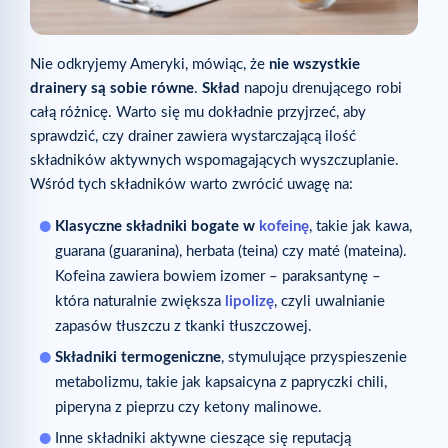
Nie odkryjemy Ameryki, mówiąc, że
nie wszystkie
drainery są sobie równe
.
Skład
napoju drenującego robi
całą różnicę. Warto się mu dokładnie przyjrzeć, aby
sprawdzić, czy drainer zawiera wystarczającą ilość
składników aktywnych wspomagających wyszczuplanie.
Wśród tych składników warto zwrócić uwagę na:
Klasyczne składniki bogate w
kofeinę
, takie jak kawa,
guarana (guaranina), herbata (teina) czy maté (mateina).
Kofeina zawiera bowiem izomer – paraksantynę –
która naturalnie zwiększa
lipolizę
, czyli uwalnianie
zapasów tłuszczu z tkanki tłuszczowej.
Składniki termogeniczne
, stymulujące przyspieszenie
metabolizmu, takie jak kapsaicyna z papryczki chili,
piperyna z pieprzu czy ketony malinowe.
Inne składniki aktywne cieszące się reputacją