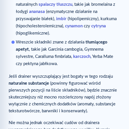
naturalnych
spalaczy tłuszczu
, takie jak bromelaina z
łodygi
ananasa
(enzymatyczne działanie na
przyswajanie białek),
imbir
(hipolipemiczny), kurkuma
(hipocholesterolemiczna),
cynamon
czy
cytryna
(hipoglikemiczne).
Wreszcie składniki znane z działania
tłumiącego
apetyt,
takie jak Garcinia cambogia, Gymnema
sylvestre, Caralluma fimbriata,
karczoch
, Yerba Mate
czy pektyna jabłkowa.
Jeśli drainer wyszczuplający jest bogaty w tego rodzaju
naturalne substancje
(powinny figurować wśród
pierwszych pozycji na liście składników), będzie znacznie
skuteczniejszy niż mocno rozcieńczony napój złożony
wyłącznie z chemicznych dodatków (aromaty, substancje
teksturotwórcze, barwniki i konserwanty).
Nie można jednak oczekiwać cudów od drainera