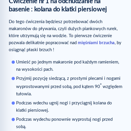
Ćwiczenie nr
1 na odchudzanie na
basenie : kolana do klatki piersiowej
Do tego ćwiczenia będziesz potrzebować dwóch
makaronów do pływania, czyli dużych piankowych rurek,
które utrzymują się na wodzie. To pierwsze ćwiczenie
pozwala delikatnie popracować nad
mięśniami brzucha
, by
osiągnąć płaski brzuch !
Umieść po jednym makaronie pod każdym ramieniem,
na wysokości pach.
Przyjmij pozycję siedzącą, z prostymi plecami i nogami
°
wyprostowanymi przed sobą, pod kątem 90
względem
tułowia.
Podczas wdechu ugnij nogi i przyciągnij kolana do
klatki piersiowej.
Podczas wydechu ponownie wyprostuj nogi przed
sobą.