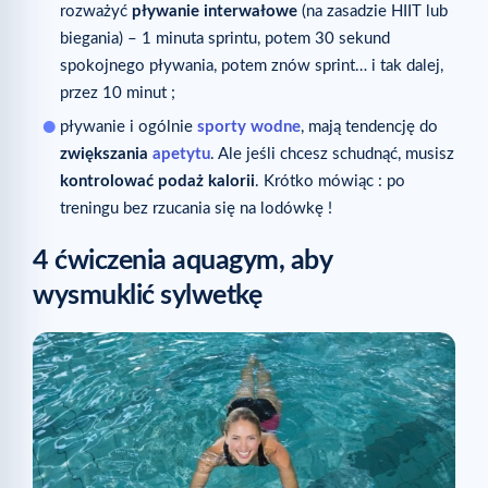
rozważyć
pływanie interwałowe
(na zasadzie HIIT lub
biegania) – 1 minuta sprintu, potem 30 sekund
spokojnego pływania, potem znów sprint… i tak dalej,
przez 10 minut ;
pływanie i ogólnie
sporty wodne
, mają tendencję do
zwiększania
apetytu
. Ale jeśli chcesz schudnąć, musisz
kontrolować podaż kalorii
. Krótko mówiąc : po
treningu bez rzucania się na lodówkę !
4 ćwiczenia aquagym, aby
wysmuklić sylwetkę