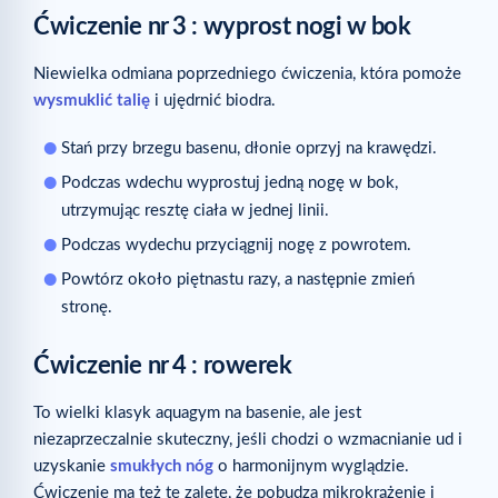
Ćwiczenie nr
3 : wyprost nogi w bok
Niewielka odmiana poprzedniego ćwiczenia, która pomoże
wysmuklić talię
i ujędrnić biodra.
Stań przy brzegu basenu, dłonie oprzyj na krawędzi.
Podczas wdechu wyprostuj jedną nogę w bok,
utrzymując resztę ciała w jednej linii.
Podczas wydechu przyciągnij nogę z powrotem.
Powtórz około piętnastu razy, a następnie zmień
stronę.
Ćwiczenie nr
4 : rowerek
To wielki klasyk aquagym na basenie, ale jest
niezaprzeczalnie skuteczny, jeśli chodzi o wzmacnianie ud i
uzyskanie
smukłych nóg
o harmonijnym wyglądzie.
Ćwiczenie ma też tę zaletę, że pobudza mikrokrążenie i