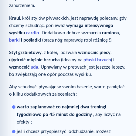
zanurzeniem.
Kraul
, król stylów pływackich, jest naprawdę polecany, gdy
chcemy schudnąć, ponieważ
wymaga intensywnego
wysiłku
cardio
. Dodatkowo dobrze wzmacnia
ramiona
,
barki
i pośladki
(praca nóg naprawdę robi różnicę !).
Styl grzbietowy
, z kolei, pozwala
wzmocnić plecy
,
ujędrnić mięśnie brzucha
(idealny na
płaski brzuch
) i
wzmocnić
uda
. Uprawiany w płetwach jest jeszcze lepszy,
bo zwiększają one opór podczas wysiłku.
Aby schudnąć, pływając w swoim basenie, warto pamiętać
o kilku dodatkowych zaleceniach :
warto zaplanować co najmniej dwa treningi
tygodniowo po 45 minut do godziny
, aby liczyć na
efekty ;
jeśli chcesz przyspieszyć odchudzanie, możesz