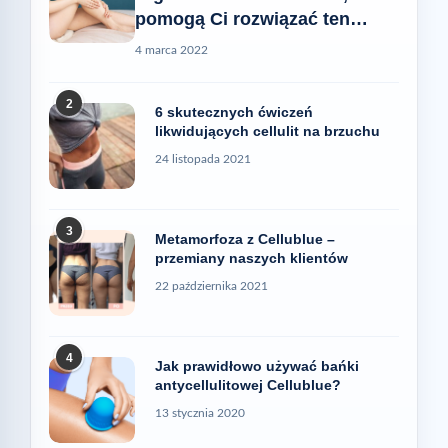
pomogą Ci rozwiązać ten
problem
4 marca 2022
2
6 skutecznych ćwiczeń
likwidujących cellulit na brzuchu
24 listopada 2021
3
Metamorfoza z Cellublue –
przemiany naszych klientów
22 października 2021
4
Jak prawidłowo używać bańki
antycellulitowej Cellublue?
13 stycznia 2020