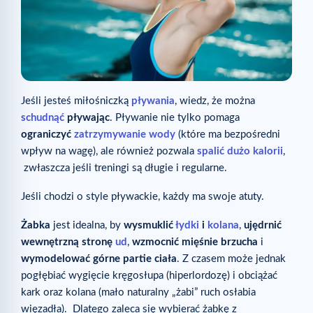
Jeśli jesteś miłośniczką
pływania
, wiedz, że można
schudnąć
pływając
. Pływanie nie tylko pomaga
ograniczyć
zatrzymywanie wody
(które ma bezpośredni
wpływ na wagę), ale również pozwala
spalić dużo kalorii
,
zwłaszcza jeśli treningi są długie i regularne.
Jeśli chodzi o style pływackie, każdy ma swoje atuty.
Żabka
jest idealna, by
wysmuklić
łydki
i
kolana
,
ujędrnić
wewnętrzną stronę
ud
,
wzmocnić mięśnie brzucha
i
wymodelować górne partie ciała
. Z czasem może jednak
pogłębiać wygięcie kręgosłupa (hiperlordozę) i obciążać
kark oraz kolana (mało naturalny „żabi” ruch osłabia
więzadła). Dlatego zaleca się wybierać żabkę z