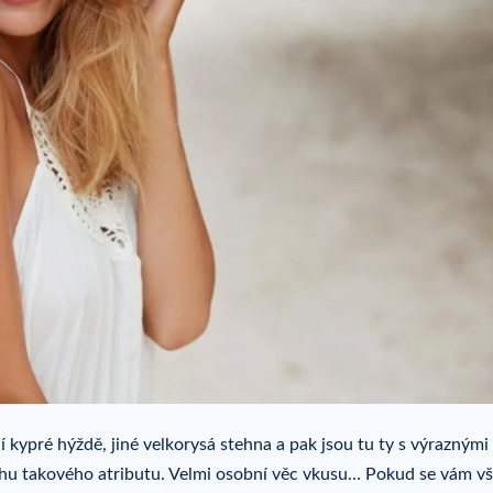
jí kypré hýždě, jiné velkorysá stehna a pak jsou tu ty s výraznými
vahu takového atributu. Velmi osobní věc vkusu… Pokud se vám v