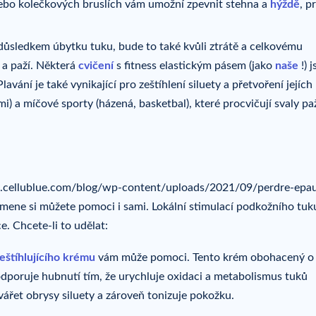
 nebo kolečkových bruslích vám umožní zpevnit stehna a
hýždě
, p
ůsledkem úbytku tuku, bude to také kvůli ztrátě a celkovému
a paží. Některá
cvičení
s fitness elastickým pásem (jako
naše
!) 
lavání je také vynikající pro zeštíhlení siluety a přetvoření jejích
i) a míčové sporty (házená, basketbal), které procvičují svaly paž
.cellublue.com/blog/wp-content/uploads/2021/09/perdre-epau
amene si můžete pomoci i sami. Lokální stimulací podkožního tuk
. Chcete-li to udělat:
eštíhlujícího krému
vám může pomoci. Tento krém obohacený o
 podporuje hubnutí tím, že urychluje oxidaci a metabolismus tuků
ářet obrysy siluety a zároveň tonizuje pokožku.