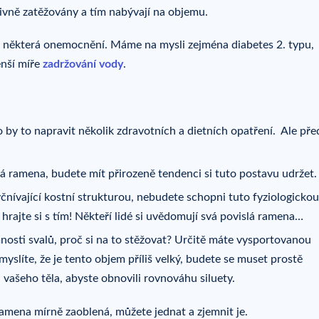
nzivně zatěžovány a tím nabývají na objemu.
i ​​některá onemocnění. Máme na mysli zejména diabetes 2. typu,
nší míře
zadržování vody
.
o by to napravit několik zdravotních a dietních opatření. Ale př
á ramena, budete mít přirozeně tendenci si tuto postavu udržet.
nívající kostní strukturou, nebudete schopni tuto fyziologickou
 hrajte si s tím! Někteří lidé si uvědomují svá povislá ramena…
osti svalů, proč si na to stěžovat? Určitě máte vysportovanou
myslíte, že je tento objem příliš velký, budete se muset prostě
 vašeho těla, abyste obnovili rovnováhu siluety.
ramena mírně zaoblená, můžete jednat a zjemnit je.