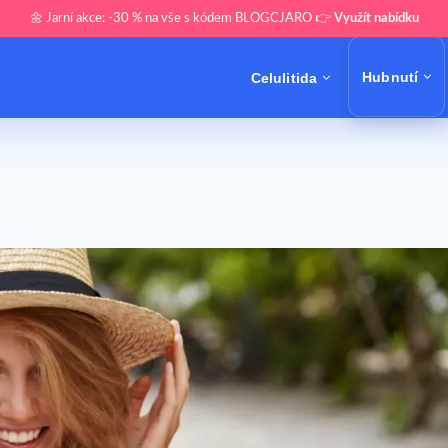
🌼 Jarní akce: -30 % na vše s kódem BLOGCJARO 👉
Využít nabídku
Hubnutí
Celulitida
?