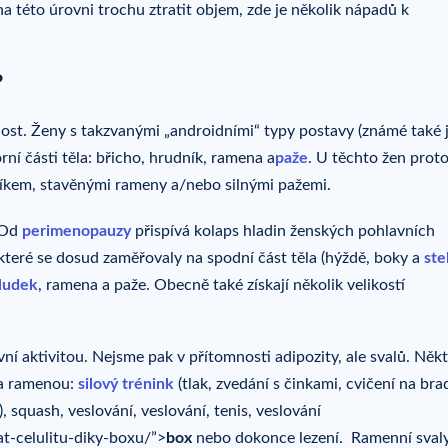
 na této úrovni trochu ztratit objem, zde je několik nápadů k
?
ost. Ženy s takzvanými „androidními“ typy postavy (známé také 
rní části těla: břicho, hrudník, ramena a
paže
. U těchto žen prot
íkem, stavěnými rameny a/nebo silnými pažemi.
 Od
perimenopauzy
přispívá kolaps hladin ženských pohlavních
teré se dosud zaměřovaly na spodní část těla (hýždě, boky a
ste
ludek
, ramena a paže. Obecně také získají několik velikostí
ní aktivitou. Nejsme pak v přítomnosti adipozity, ale svalů. Něk
na ramenou:
silový trénink
(tlak, zvedání s činkami, cvičení na bra
), squash, veslování, veslování, tenis, veslování
t-celulitu-diky-boxu/”>
box
nebo dokonce lezení. Ramenní sval