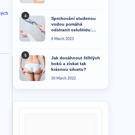
ných
4
Sprchování studenou
vodou pomáhá
odstranit celulitidu:
pravda, nebo pověra?
8 March 2023
5
Jak dosáhnout štíhlých
boků a získat tak
krásnou siluetu?
30 March 2022