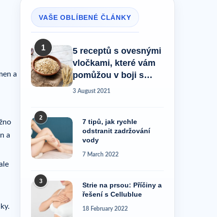
VAŠE OBLÍBENÉ ČLÁNKY
1
5 receptů s ovesnými
vločkami, které vám
amen a
pomůžou v boji s
celulitidou!
3 August 2021
2
7 tipů, jak rychle
ožno
odstranit zadržování
n a
vody
7 March 2022
ale
3
Strie na prsou: Příčiny a
řešení s Cellublue
ky.
18 February 2022