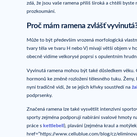
zdá, že jsou vaše ramena příliš široká a chtěli byste
prozkoumání.
Proč mám ramena zvlášť vyvinutá
Může to být především vrozená morfologická vlastn
tvary těla ve tvaru H nebo V) mívají větší objem v ho
obecně vidíme velkorysé poprsí s opulentním hrudn
Vyvinutá ramena mohou být také důsledkem věku.
hormonů ke změně rozložení tělesného tuku. Ženy, k
nyní tradičně vidí, že se jejich křivky soustředí na
ža
podprsenky.
Značená ramena lze také vysvětlit intenzivní sportov
sporty zejména podporují nabírání svalové hmoty 
práce s
kettlebell
), plavání (zejména kraul a motýlek
href=”https://www.cellublue.com/blog/cz/eliminova