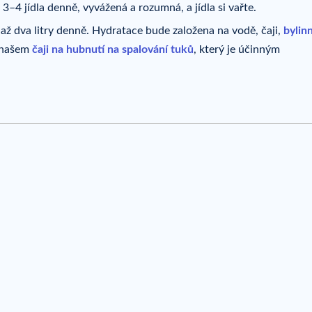
–4 jídla denně, vyvážená a rozumná, a jídla si vařte.
až dva litry denně. Hydratace bude založena na vodě, čaji,
bylin
o našem
čaji na hubnutí na spalování tuků
, který je účinným