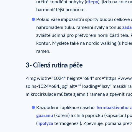
určité kondiční pohyby (
dřepy
), jízda na kole
harmoničtější proporce.
Pokud vaše impozantní sporty budou celkově d
nahromadění tuku. ramenní svaly a tonus
záda
zvláště účinná pro přetvoření horní části těla. P
kontur. Myslete také na nordic walking (s holem
ramen.
3- Cílená rutina péče
<img width="1024" height="684" src="https://www
soins-1024×684.jpg" alt="" loading="lazy" masáží r
mikrocirkulace můžete zjemnit ramena a zpevnit ruce
Každodenní aplikace našeho
Termoaktivního z
guaranu
(kofein) a chilli papričku (kapsaicin)
(
lipolýza
termogenezí). Zpevňuje, pomáhá přetv