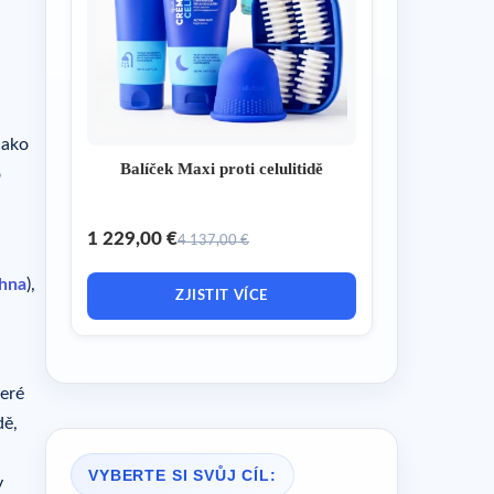
jako
Balíček Maxi proti celulitidě
o
1 229,00 €
4 137,00 €
hna
),
ZJISTIT VÍCE
teré
dě,
VYBERTE SI SVŮJ CÍL:
y