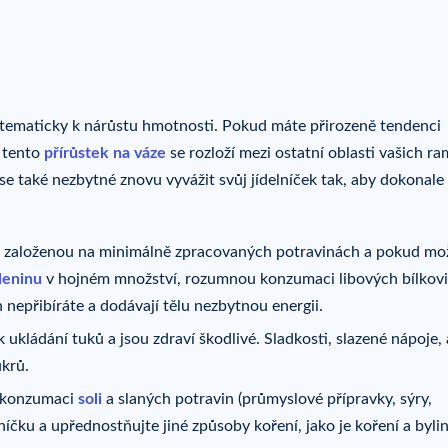
tematicky k nárůstu hmotnosti. Pokud máte přirozeně tendenci
 tento
přírůstek na váze
se rozloží mezi ostatní oblasti vašich r
dá se také nezbytné znovu vyvážit svůj jídelníček tak, aby dokonale
u založenou na minimálně zpracovaných potravinách a pokud m
leninu
v hojném množství, rozumnou konzumaci libových bílkovi
nepřibíráte a dodávají tělu nezbytnou energii.
 ukládání tuků a jsou zdraví škodlivé. Sladkosti, slazené nápoje, 
ukrů.
 konzumaci
soli
a slaných potravin (průmyslové přípravky, sýry,
níčku a upřednostňujte jiné způsoby koření, jako je koření a bylin