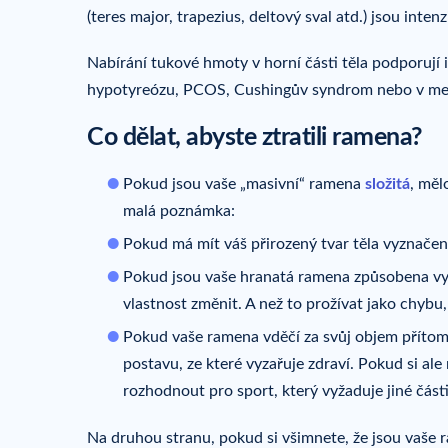
(teres major, trapezius, deltový sval atd.) jsou inte
Nabírání tukové hmoty v horní části těla podporují 
hypotyreózu, PCOS, Cushingův syndrom nebo v me
Co dělat, abyste ztratili ramena?
Pokud jsou vaše „masivní“ ramena
složitá
, měl
malá poznámka:
Pokud má mít váš přirozený tvar těla vyznačen
Pokud jsou vaše hranatá ramena způsobena vyč
vlastnost změnit. A než to prožívat jako chybu,
Pokud vaše ramena vděčí za svůj objem přítomn
postavu, ze které vyzařuje zdraví. Pokud si ale 
rozhodnout pro sport, který vyžaduje jiné části
Na druhou stranu, pokud si všimnete, že jsou vaše 