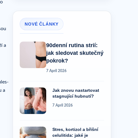
ro
NOVÉ ČLÁNKY
jsou
90denní rutina strií:
í a
jak sledovat skutečný
pokrok?
7 April 2026
les-
u a
Jak znovu nastartovat
stagnující hubnutí?
7 April 2026
Stres, kortizol a břišní
celulitida: jaké je