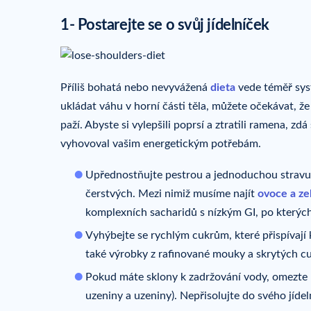
1- Postarejte se o svůj jídelníček
Příliš bohatá nebo nevyvážená
dieta
vede téměř sys
ukládat váhu v horní části těla, můžete očekávat, že
paží. Abyste si vylepšili poprsí a ztratili ramena, z
vyhovoval vašim energetickým potřebám.
Upřednostňujte pestrou a jednoduchou strav
čerstvých. Mezi nimiž musíme najít
ovoce a ze
komplexních sacharidů s nízkým GI, po kterých 
Vyhýbejte se rychlým cukrům, které přispívají k
také výrobky z rafinované mouky a skrytých c
Pokud máte sklony k zadržování vody, omezte
uzeniny a uzeniny). Nepřisolujte do svého jídel