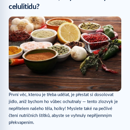
celulitidu?
První věc, kterou je třeba udělat, je přestat si dosolovat
jídlo, aniž bychom ho vůbec ochutnaly — tento zlozvyk je
nepřítelem našeho těla, holky! Myslete také na pečlivé
čtení nutričních štítků, abyste se vyhnuly nepříjemným
překvapením.