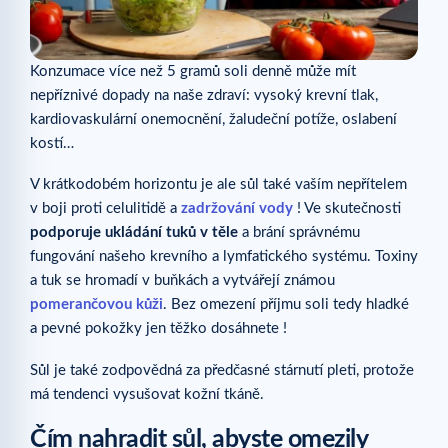
Konzumace více než 5 gramů soli denně může mít
nepříznivé dopady na naše zdraví: vysoký krevní tlak,
kardiovaskulární onemocnění, žaludeční potíže, oslabení
kostí…
V krátkodobém horizontu je ale sůl také vaším nepřítelem
v boji proti celulitidě a
zadržování vody
! Ve skutečnosti
podporuje ukládání tuků v těle
a brání správnému
fungování našeho krevního a lymfatického systému. Toxiny
a tuk se hromadí v buňkách a vytvářejí známou
pomerančovou kůži
. Bez omezení příjmu soli tedy hladké
a pevné pokožky jen těžko dosáhnete !
Sůl je také zodpovědná za předčasné stárnutí pleti, protože
má tendenci vysušovat kožní tkáně.
Čím nahradit sůl, abyste omezily