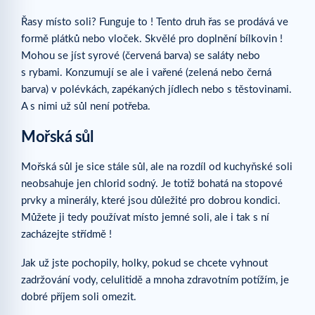
Řasy místo soli? Funguje to ! Tento druh řas se prodává ve
formě plátků nebo vloček. Skvělé pro doplnění bílkovin !
Mohou se jíst syrové (červená barva) se saláty nebo
s rybami. Konzumují se ale i vařené (zelená nebo černá
barva) v polévkách, zapékaných jídlech nebo s těstovinami.
A s nimi už sůl není potřeba.
Mořská sůl
Mořská sůl je sice stále sůl, ale na rozdíl od kuchyňské soli
neobsahuje jen chlorid sodný. Je totiž bohatá na stopové
prvky a minerály, které jsou důležité pro dobrou kondici.
Můžete ji tedy používat místo jemné soli, ale i tak s ní
zacházejte střídmě !
Jak už jste pochopily, holky, pokud se chcete vyhnout
zadržování vody, celulitidě a mnoha zdravotním potížím, je
dobré příjem soli omezit.