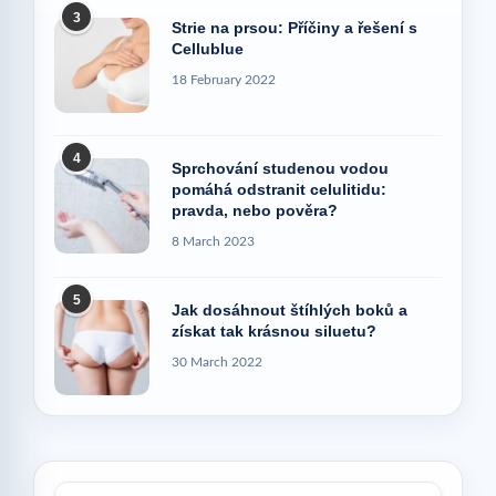
3
Strie na prsou: Příčiny a řešení s
Cellublue
18 February 2022
4
Sprchování studenou vodou
pomáhá odstranit celulitidu:
pravda, nebo pověra?
8 March 2023
5
Jak dosáhnout štíhlých boků a
získat tak krásnou siluetu?
30 March 2022