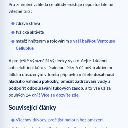
Pro zmírnění vzhledu celulitidy existuje nepostradatelné
vítězné trio :
zdravá strava
fyzická aktivita
masáž hnětením a rolováním s
vaší baňkou Ventouse
Cellublue
A pro ještě výraznější výsledky vyzkoušejte 14denní
anticelulitidní kúru s Draineur. Díky 6 účinným aktivním
látkám obsaženým v tomto přípravku můžete
dosáhnout
hladšího vzhledu pokožky, omezit zadržování vody a
podpořit odbourávání tukových zásob
, a to vše už za
pouhých 14 dní !
Více se dozvíte zde.
Související články
Všechny důvody, proč jíst meloun bez omezení