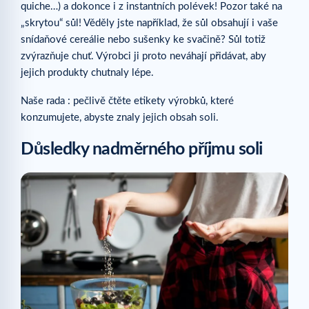
quiche…) a dokonce i z instantních polévek! Pozor také na
„skrytou“ sůl! Věděly jste například, že sůl obsahují i vaše
snídaňové cereálie nebo sušenky ke svačině? Sůl totiž
zvýrazňuje chuť. Výrobci ji proto neváhají přidávat, aby
jejich produkty chutnaly lépe.
Naše rada : pečlivě čtěte etikety výrobků, které
konzumujete, abyste znaly jejich obsah soli.
Důsledky nadměrného příjmu soli