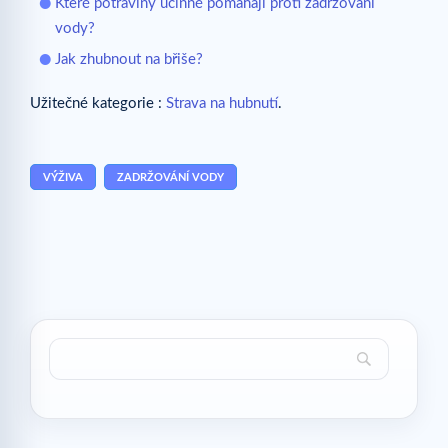
Které potraviny účinně pomáhají proti zadržování
vody?
Jak zhubnout na břiše?
Užitečné kategorie :
Strava na hubnutí
.
VÝŽIVA
ZADRŽOVÁNÍ VODY