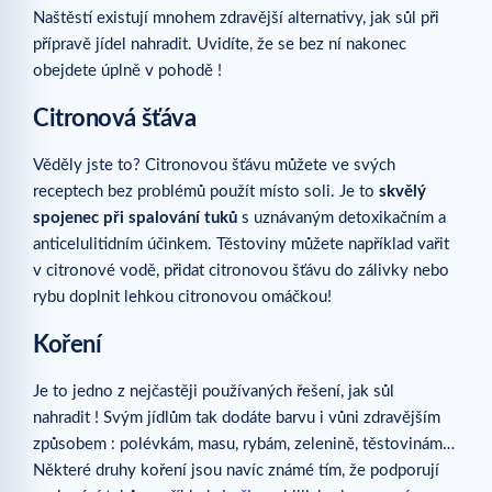
Naštěstí existují mnohem zdravější alternativy, jak sůl při
přípravě jídel nahradit. Uvidíte, že se bez ní nakonec
obejdete úplně v pohodě !
Citronová šťáva
Věděly jste to? Citronovou šťávu můžete ve svých
receptech bez problémů použít místo soli. Je to
skvělý
spojenec při spalování tuků
s uznávaným detoxikačním a
anticelulitidním účinkem. Těstoviny můžete například vařit
v citronové vodě, přidat citronovou šťávu do zálivky nebo
rybu doplnit lehkou citronovou omáčkou!
Koření
Je to jedno z nejčastěji používaných řešení, jak sůl
nahradit ! Svým jídlům tak dodáte barvu i vůni zdravějším
způsobem : polévkám, masu, rybám, zelenině, těstovinám…
Některé druhy koření jsou navíc známé tím, že podporují