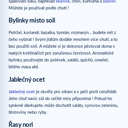
spalování tuků, například
skořice
, chilli, kurkuma a
zázvor
.
Můžete je používat podle chuti !
Bylinky místo soli
Petržel, koriandr, bazalka, tymián, rozmarýn… budete mít z
čeho vybírat ! Svým jídlům dodáte mnohem více chuti, a to
bez použití soli. A můžete si je dokonce pěstovat doma v
malých květináčích pro zaručenou čerstvost. Aromatické
bylinky používejte do polévek, salátů, quichů, omelet,
bílého masa atd.
Jablečný ocet
Jablečný ocet
je skvělý pro zdraví a v péči proti celulitidě.
Jeho chuť navíc sůl do určité míry připomíná ! Pokud ho
správně dávkujete, může dochutit saláty, syrovou zeleninu,
těstoviny nebo ryby.
Řasy nori