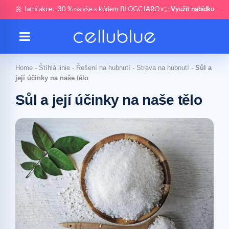
🌼 Jarní akce: -30 % na vše s kódem BLOGCJARO 👉
Využít nabídku
Home
-
Štíhlá linie
-
Řešení na hubnutí
-
Strava na hubnutí
-
Sůl a
její účinky na naše tělo
Sůl a její účinky na naše tělo