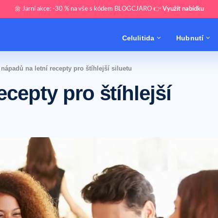
🌼 Jarní akce: -30 % na vše s kódem BLOGCJARO 👉
Využít nabídku
Celulitida
Hubnutí
 nápadů na letní recepty pro štíhlejší siluetu
ecepty pro štíhlejší