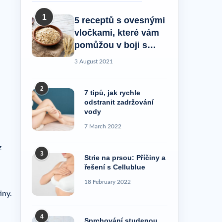
1
5 receptů s ovesnými
vločkami, které vám
pomůžou v boji s
celulitidou!
3 August 2021
2
7 tipů, jak rychle
odstranit zadržování
vody
7 March 2022
z
3
Strie na prsou: Příčiny a
řešení s Cellublue
18 February 2022
iny.
4
Sprchování studenou