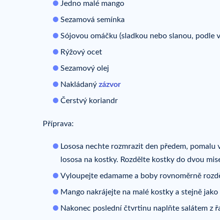
Jedno malé mango
Sezamová semínka
Sójovou omáčku (sladkou nebo slanou, podle va
Rýžový ocet
Sezamový olej
Nakládaný
zázvor
Čerstvý koriandr
Příprava:
Lososa nechte rozmrazit den předem, pomalu v 
lososa na kostky. Rozdělte kostky do dvou mise
Vyloupejte edamame a boby rovnoměrně rozděl
Mango nakrájejte na malé kostky a stejně jako u
Nakonec poslední čtvrtinu naplňte salátem z 