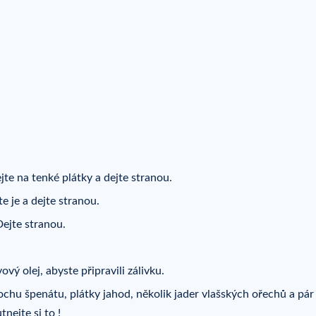
jte na tenké plátky a dejte stranou.
e je a dejte stranou.
Dejte stranou.
vý olej, abyste připravili zálivku.
rochu špenátu, plátky jahod, několik jader vlašských ořechů a pár
nejte si to !