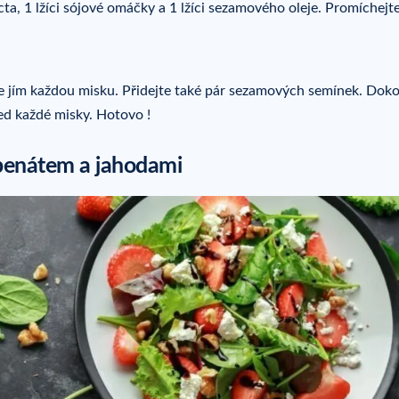
ta, 1 lžíci sójové omáčky a 1 lžíci sezamového oleje. Promíchejt
e jím každou misku. Přidejte také pár sezamových semínek. Dok
ed každé misky. Hotovo !
 špenátem a jahodami