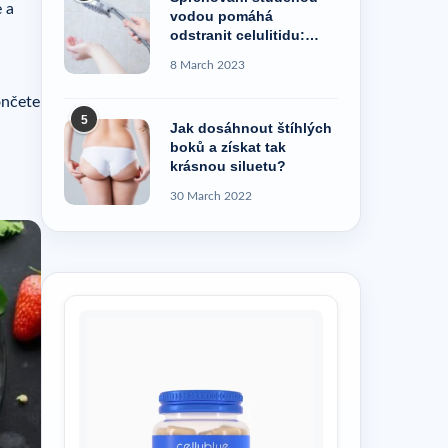
e a
vodou pomáhá
odstranit celulitidu:
pravda, nebo pověra?
8 March 2023
ončete
5
Jak dosáhnout štíhlých
boků a získat tak
krásnou siluetu?
30 March 2022