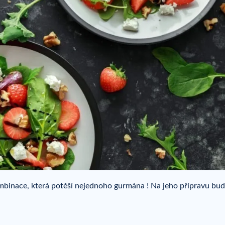
kombinace, která potěší nejednoho gurmána ! Na jeho přípravu bu