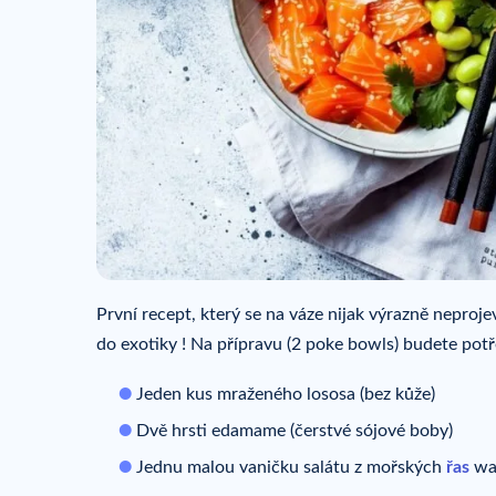
První recept, který se na váze nijak výrazně neproje
do exotiky ! Na přípravu (2 poke bowls) budete potř
Jeden kus mraženého lososa (bez kůže)
Dvě hrsti edamame (čerstvé sójové boby)
Jednu malou vaničku salátu z mořských
řas
w