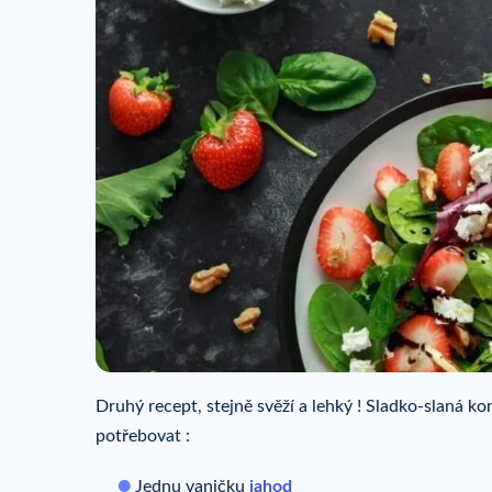
Druhý recept, stejně svěží a lehký ! Sladko-slaná 
potřebovat :
Jednu vaničku
jahod