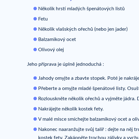
Několik hrstí mladých špenátových listů
Fetu
Několik vlašských ořechů (nebo jen jader)
Balzamikový ocet
Olivový olej
Jeho příprava je úplně jednoduchá :
Jahody omyjte a zbavte stopek. Poté je nakráje
Přeberte a omyjte mladé špenátové listy. Osušt
Rozlouskněte několik ořechů a vyjměte jádra. 
Nakrájejte několik kostek fety.
V malé misce smíchejte balzamikový ocet a olivo
Nakonec naaranžujte svůj talíř : dejte na něj t
kostek fety. Zakápněte trochou zálivky a vychut