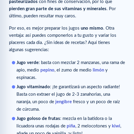
pasteurizados
con fines de conservación, por lo que
pierden gran parte de sus vitaminas y minerales
. Por
último, pueden resultar muy caros.
Por eso, es mejor preparar los jugos
uno mismo
. Otra
ventaja: así puedes componerlos a tu gusto y variar los
placeres cada día. ¿Sin ideas de recetas? Aquí tienes
algunas sugerencias:
Jugo verde
: basta con mezclar 2 manzanas, una rama de
apio, medio
pepino
, el zumo de medio
limón
y
espinacas.
Jugo vitaminado
: ¡te garantizará un aspecto radiante!
Basta con extraer el jugo de 2-3 zanahorias, una
naranja, un poco de
jengibre
fresco y un poco de raíz
de cúrcuma.
Jugo goloso de frutas
: mezcla en la batidora o la
licuadora unas rodajas de
piña
, 2 melocotones y
kiwi
,
añade un poco de vainilla, ¡y listo!