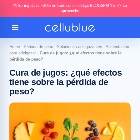
🌼 Spring Days: -30% en todo con el código BLOGSPRING 👉
Lo
aprovecho
Home
-
Pérdida de peso
-
Soluciones adelgazantes
-
Alimentación
para adelgazar
-
Cura de jugos: ¿qué efectos tiene sobre la
pérdida de peso?
Cura de jugos: ¿qué efectos
tiene sobre la pérdida de
peso?