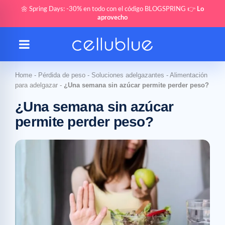
🌼 Spring Days: -30% en todo con el código BLOGSPRING 👉
Lo
aprovecho
Home
-
Pérdida de peso
-
Soluciones adelgazantes
-
Alimentación
para adelgazar
-
¿Una semana sin azúcar permite perder peso?
¿Una semana sin azúcar
permite perder peso?