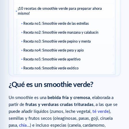
¡10 recetas de smoothie verde para preparar ahora
mismo!
Receta no1: Smoothie verde de las estrellas
Receta no2: Smoothie verde manzana y calabacín
Receta no3: Smoothie verde pepino y menta
Receta no4: Smoothie verde pera y apio
Receta no5: Smoothie verde aperitivo
Receta no6: Smoothie verde exótico
Receta no7: Smoothie verde hinojo y chía
¿Qué es un smoothie verde?
Receta no8: Smoothie verde con bayas y lino
Receta no9: Smoothie verde zanahoria y kale
Un smoothie es una
bebida fría y cremosa
, elaborada a
Receta no10: Smoothie verde brócoli y coco
partir de
frutas y verduras crudas trituradas
, a las que se
puede añadir líquidos (zumos, leche vegetal,
té verde
),
Artículos relacionados
semillas y frutos secos (oleaginosas, pasas, goji, ciruela
pasa,
chía
…) e incluso especias (canela, cardamomo,