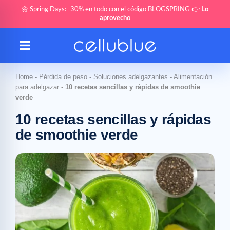
🌼 Spring Days: -30% en todo con el código BLOGSPRING 👉
Lo
aprovecho
Home
-
Pérdida de peso
-
Soluciones adelgazantes
-
Alimentación
para adelgazar
-
10 recetas sencillas y rápidas de smoothie
verde
10 recetas sencillas y rápidas
de smoothie verde