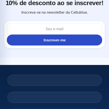
10% de desconto ao se inscrever!
Inscreva-se na newsletter da Cellublue.
Endereço
de
e-
mail
Inscrever-me