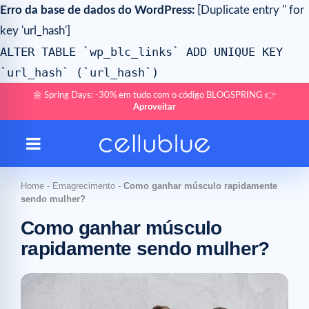
Erro da base de dados do WordPress:
[Duplicate entry '' for
key 'url_hash']
ALTER TABLE `wp_blc_links` ADD UNIQUE KEY
`url_hash` (`url_hash`)
🌼 Spring Days: -30% em tudo com o código BLOGSPRING 👉
Aproveitar
Home
-
Emagrecimento
-
Como ganhar músculo rapidamente
sendo mulher?
Como ganhar músculo
rapidamente sendo mulher?