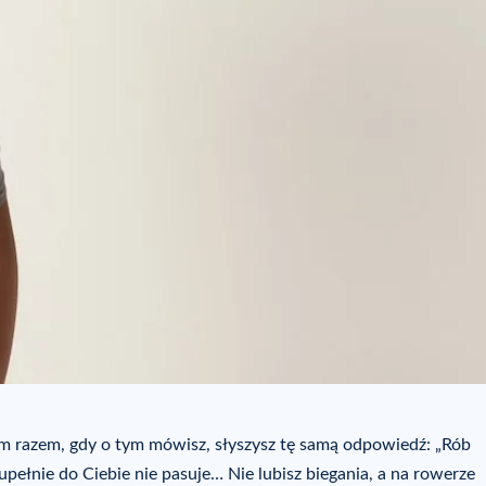
dym razem, gdy o tym mówisz, słyszysz tę samą odpowiedź: „Rób
upełnie do Ciebie nie pasuje… Nie lubisz biegania, a na rowerze