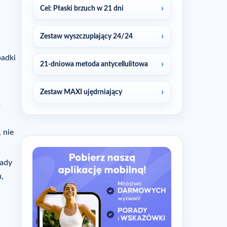
Cel: Płaski brzuch w 21 dni
Zestaw wyszczuplający 24/24
padki
21-dniowa metoda antycellulitowa
Zestaw MAXI ujędrniający
ą
, nie
lady
,