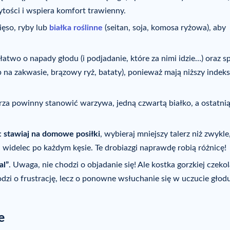
ytości i wspiera komfort trawienny.
mięso, ryby lub
białka roślinne
(seitan, soja, komosa ryżowa), aby
atwo o napady głodu (i podjadanie, które za nimi idzie…) oraz s
 na zakwasie, brązowy ryż, bataty), ponieważ mają niższy indeks
erza powinny stanowić warzywa, jedną czwartą białko, a ostatni
:
stawiaj na domowe posiłki
, wybieraj mniejszy talerz niż zwykle
j widelec po każdym kęsie. Te drobiazgi naprawdę robią różnicę!
al”
. Uwaga, nie chodzi o objadanie się! Ale kostka gorzkiej czeko
dzi o frustrację, lecz o ponowne wsłuchanie się w uczucie głodu
e