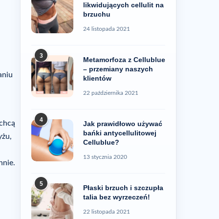
likwidujących cellulit na
brzuchu
24 listopada 2021
3
Metamorfoza z Cellublue
– przemiany naszych
aniu
klientów
22 października 2021
4
 chcą
Jak prawidłowo używać
bańki antycellulitowej
yżu,
Cellublue?
13 stycznia 2020
nnie.
5
Płaski brzuch i szczupła
talia bez wyrzeczeń!
22 listopada 2021