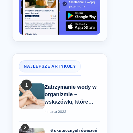
NAJLEPSZE ARTYKUŁY
1
Zatrzymanie wody w
organizmie –
wskazówki, które
pomogą Ci rozwiązać
4 marca 2022
ten problem
2
6 skutecznych ćwiczeń