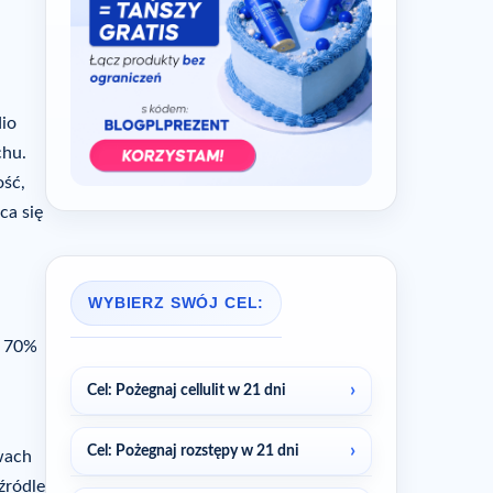
dio
chu.
ość,
ca się
WYBIERZ SWÓJ CEL:
o 70%
Cel: Pożegnaj cellulit w 21 dni
Cel: Pożegnaj rozstępy w 21 dni
ywach
źródle