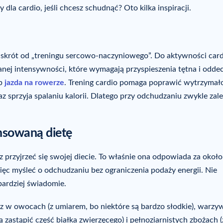
y dla cardio, jeśli chcesz schudnąć? Oto kilka inspiracji.
li skrót od „treningu sercowo-naczyniowego”. Do aktywności car
anej intensywności, które wymagają przyspieszenia tętna i odde
b
jazda na rowerze
. Trening cardio pomaga poprawić wytrzymał
sprzyja spalaniu kalorii. Dlatego przy odchudzaniu zwykle zale
lansowaną dietę
z przyjrzeć się swojej diecie. To właśnie ona odpowiada za okoł
więc myśleć o odchudzaniu bez ograniczenia podaży energii. Nie
 bardziej świadomie.
esz w owocach (z umiarem, bo niektóre są bardzo słodkie), warz
 zastąpić część białka zwierzęcego) i pełnoziarnistych zbożach (