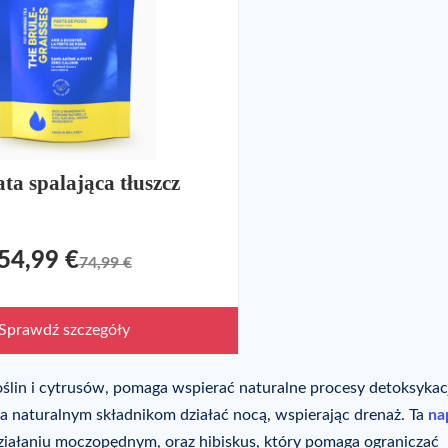
ta spalająca tłuszcz
54,99 €
74,99 €
Sprawdź szczegóły
oślin i cytrusów, pomaga wspierać naturalne procesy detoksykac
a naturalnym składnikom działać nocą, wspierając drenaż. Ta
na
działaniu moczopędnym, oraz hibiskus, który pomaga ograniczać