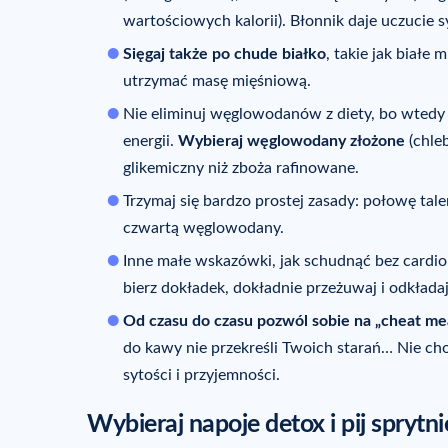
wartościowych kalorii). Błonnik daje uczucie s
Sięgaj także po chude białko
, takie jak białe 
utrzymać masę mięśniową.
Nie eliminuj węglowodanów z diety, bo wtedy ł
energii.
Wybieraj węglowodany złożone
(chleb
glikemiczny niż zboża rafinowane.
Trzymaj się bardzo prostej zasady: połowę tal
czwartą węglowodany.
Inne małe wskazówki, jak schudnąć bez cardio
bierz dokładek, dokładnie przeżuwaj i odkłada
Od czasu do czasu pozwól sobie na „cheat me
do kawy nie przekreśli Twoich starań… Nie cho
sytości i przyjemności.
Wybieraj napoje detox i pij sprytni