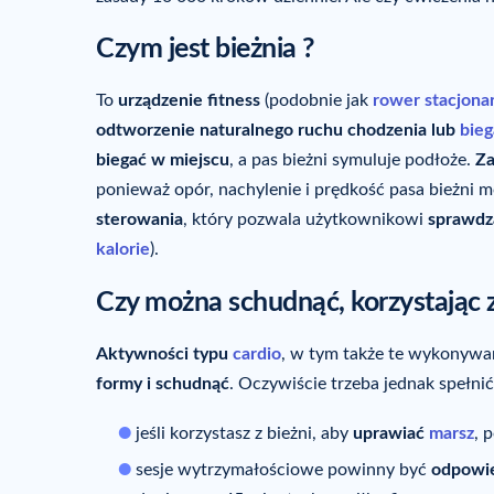
Czym jest bieżnia ?
To
urządzenie fitness
(podobnie jak
rower stacjona
odtworzenie naturalnego ruchu chodzenia lub
bieg
biegać w miejscu
, a pas bieżni symuluje podłoże.
Za
ponieważ opór, nachylenie i prędkość pasa bieżni
sterowania
, który pozwala użytkownikowi
sprawdz
kalorie
).
Czy można schudnąć, korzystając z
Aktywności typu
cardio
, w tym także te wykonyw
formy i schudnąć
. Oczywiście trzeba jednak spełni
jeśli korzystasz z bieżni, aby
uprawiać
marsz
, 
sesje wytrzymałościowe powinny być
odpowie