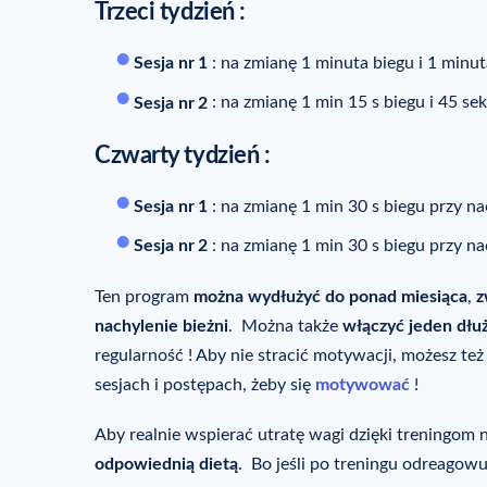
Trzeci tydzień :
Sesja nr
1
: na zmianę 1 minuta biegu i 1 minut
Sesja nr
2
: na zmianę 1 min 15 s biegu i 45 se
Czwarty tydzień :
Sesja nr
1
: na zmianę 1 min 30 s biegu przy na
Sesja nr
2
: na zmianę 1 min 30 s biegu przy na
Ten program
można wydłużyć do ponad miesiąca
,
z
nachylenie bieżni
. Można także
włączyć jeden dłu
regularność ! Aby nie stracić motywacji, możesz te
sesjach i postępach, żeby się
motywować
!
Aby realnie wspierać utratę wagi dzięki treningom 
odpowiednią dietą
. Bo jeśli po treningu odreagowu