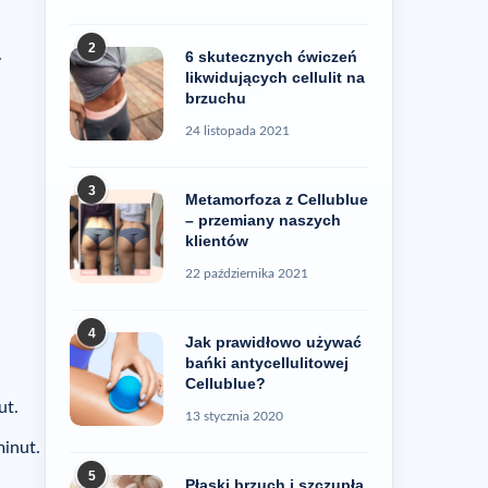
ten problem
2
.
6 skutecznych ćwiczeń
likwidujących cellulit na
brzuchu
24 listopada 2021
3
Metamorfoza z Cellublue
– przemiany naszych
klientów
22 października 2021
4
Jak prawidłowo używać
bańki antycellulitowej
Cellublue?
ut.
13 stycznia 2020
minut.
5
Płaski brzuch i szczupła