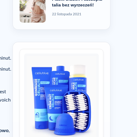
talia bez wyrzeczeń!
22 listopada 2021
minut.
minut.
est
woich
rowo
,