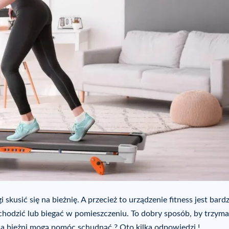
 skusić się na bieżnię. A przecież to urządzenie fitness jest bard
hodzić lub biegać w pomieszczeniu. To dobry sposób, by trzyma
na bieżni mogą pomóc schudnąć ? Oto kilka odpowiedzi !