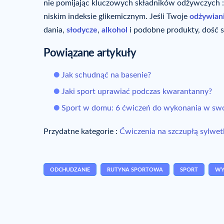
nie pomijając kluczowych składników odżywczych
niskim indeksie glikemicznym. Jeśli Twoje
odżywian
dania,
słodycze
,
alkohol
i podobne produkty, dość 
Powiązane artykuły
Jak schudnąć na basenie?
Jaki sport uprawiać podczas kwarantanny?
Sport w domu: 6 ćwiczeń do wykonania w sw
Przydatne kategorie :
Ćwiczenia na szczupłą sylwet
ODCHUDZANIE
RUTYNA SPORTOWA
SPORT
WY