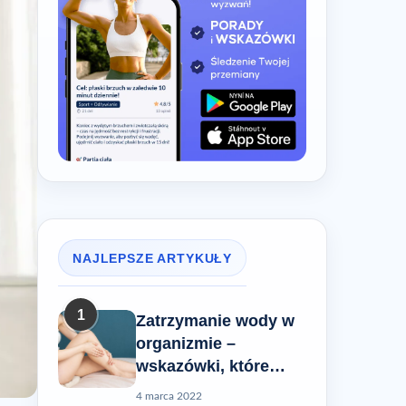
NAJLEPSZE ARTYKUŁY
1
Zatrzymanie wody w
organizmie –
wskazówki, które
pomogą Ci rozwiązać
4 marca 2022