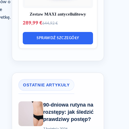
nów o
e
Zestaw MAXI antycellulitowy
wetkę.
289,99 €
644,92 €
SPRAWDŹ SZCZEGÓŁY
OSTATNIE ARTYKUŁY
90-dniowa rutyna na
rozstępy: jak śledzić
prawdziwy postęp?
7 kwietnia 2026