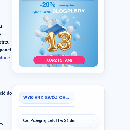
st
b
etrzu
,
panel
alone
cić do
WYBIERZ SWÓJ CEL:
Cel: Pożegnaj cellulit w 21 dni
rw