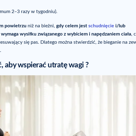
mum 2–3 razy w tygodniu).
żym powietrzu
niż na bieżni,
gdy celem jest
schudnięcie
i/lub
g
wymaga wysiłku związanego z wybiciem i napędzaniem ciała
, 
zesuwający się pas. Dlatego można stwierdzić, że bieganie na ze
.
ć, aby wspierać utratę wagi ?