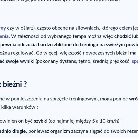
rny
czy wioślarz), często obecne na siłowniach, którego celem je
ania
.
W zależności od wybranego tempa można więc
chodzić lu
pewnia odczucia bardzo zbliżone do treningu na świeżym powi
 można regulować. Co więcej, większość nowoczesnych bieżni ma
ać swoje wyniki
(pokonany dystans, tętno, średnią prędkość,
sp
 bieżni ?
ane w pomieszczeniu na sprzęcie treningowym, mogą pomóc
wró
ć kilka warunków :
powinien on być
szybki
(co najmniej między 5 a 10 km/h) ;
dnio długie
, ponieważ organizm zaczyna sięgać do swoich reze