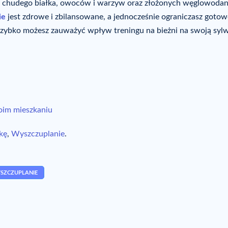
 : chudego białka, owoców i warzyw oraz złożonych węglowoda
ie
jest zdrowe i zbilansowane, a jednocześnie ograniczasz gotow
szybko możesz zauważyć wpływ treningu na bieżni na swoją syl
oim mieszkaniu
kę
,
Wyszczuplanie
.
SZCZUPLANIE