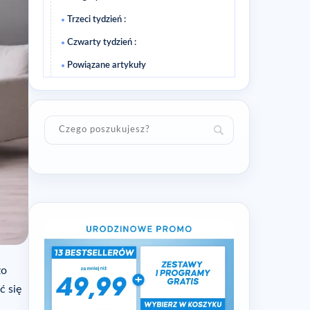
Trzeci tydzień :
Czwarty tydzień :
Powiązane artykuły
zo
ć się