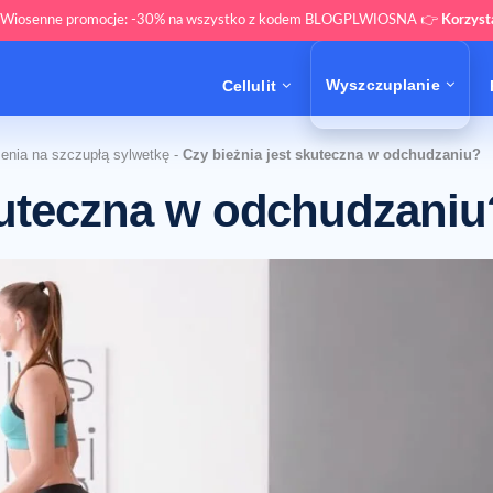
 Wiosenne promocje: -30% na wszystko z kodem BLOGPLWIOSNA 👉
Korzys
Wyszczuplanie
Cellulit
enia na szczupłą sylwetkę
-
Czy bieżnia jest skuteczna w odchudzaniu?
skuteczna w odchudzaniu