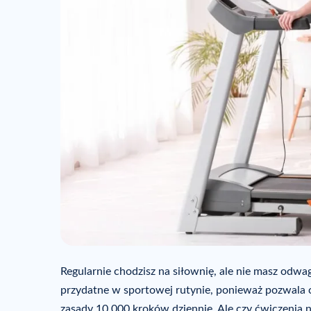
Regularnie chodzisz na siłownię, ale nie masz odwagi
przydatne w sportowej rutynie, ponieważ pozwala c
zasady 10 000 kroków dziennie. Ale czy ćwiczenia 