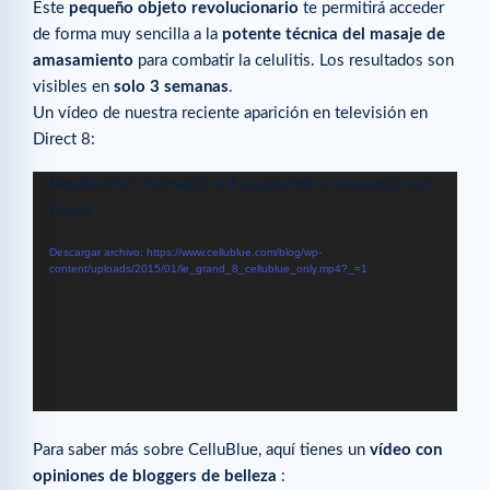
Este
pequeño objeto revolucionario
te permitirá acceder
de forma muy sencilla a la
potente técnica del masaje de
amasamiento
para combatir la celulitis. Los resultados son
visibles en
solo 3 semanas
.
Un vídeo de nuestra reciente aparición en televisión en
Direct 8:
Reproductor
Media error: Format(s) not supported or source(s) not
de
found
vídeo
Descargar archivo: https://www.cellublue.com/blog/wp-
content/uploads/2015/01/le_grand_8_cellublue_only.mp4?_=1
Para saber más sobre CelluBlue, aquí tienes un
vídeo con
opiniones de bloggers de belleza
: