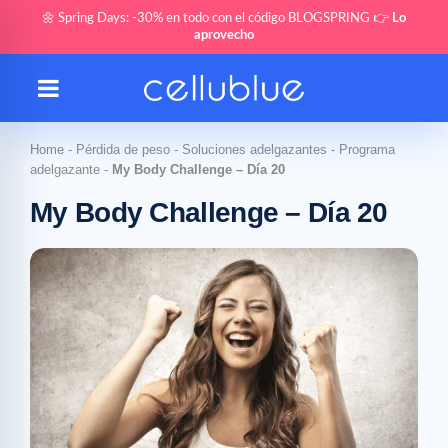
🌼 Spring Days: -30% en todo con el código BLOGSPRING 👉
Lo
aprovecho
Home
-
Pérdida de peso
-
Soluciones adelgazantes
-
Programa
adelgazante
-
My Body Challenge – Día 20
My Body Challenge – Día 20