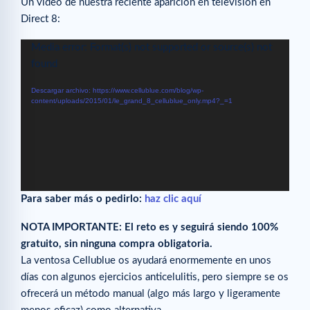
Un vídeo de nuestra reciente aparición en televisión en
Direct 8:
Reproductor
Media error: Format(s) not supported or source(s) not
de
found
vídeo
Descargar archivo: https://www.cellublue.com/blog/wp-
content/uploads/2015/01/le_grand_8_cellublue_only.mp4?_=1
Para saber más o pedirlo:
haz clic aquí
NOTA IMPORTANTE: El reto es y seguirá siendo 100%
gratuito, sin ninguna compra obligatoria.
La ventosa Cellublue os ayudará enormemente en unos
días con algunos ejercicios anticelulitis, pero siempre se os
ofrecerá un método manual (algo más largo y ligeramente