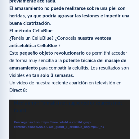
previamente aceitada.
El amasamiento no puede realizarse sobre una piel con
heridas, ya que podría agravar las lesiones e impedir una
buena cicatrización.
El método CelluBlue:
¿Tenéis un CelluBlue? ¿Conocéis
nuestra ventosa
anticelulítica CelluBlue
?
Este
pequeño objeto revolucionario
os permitirá acceder
de forma muy sencilla a la
potente técnica del masaje de
amasamiento
para combatir la celulitis. Los resultados son
visibles en
tan solo 3 semanas
.
Un vídeo de nuestra reciente aparición en televisión en
Direct 8:
Reproductor
Media error: Format(s) not supported or source(s) not
de
found
vídeo
Descargar archivo: https://www.cellublue.com/blog/wp-
content/uploads/2015/01/le_grand_8_cellublue_only.mp4?_=1