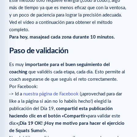
Este método solo requiere energía (¡codo a codo!), algo
más de tiempo ya que es menos eficaz que con la ventosa,
y un poco de paciencia para lograr la precisión adecuada.
Ved el vídeo a continuación para obtener el método
completo.
Para hoy, masajead cada zona durante 10 minutos.
Paso de validación
Es muy
importante para el buen seguimiento del
coaching
que validéis cada etapa, cada día. Esto permite al
coach asegurarse de que seguís el reto correctamente.
Por Facebook:
-> Id a
nuestra página de Facebook
(¡aprovechad para dar
like a la página si aún no lo habéis hecho!) elegid la
publicación del Día 19,
compartid esta publicación
haciendo clic en el botón «Compartir»
para validar este
día:
«¡Día 19 OK! ¡Hoy me motivo para hacer el ejercicio
de Squats Sumo!»
.