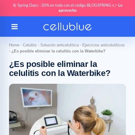
🌼 Spring Days: -30% en todo con el código BLOGSPRING 👉
Lo
aprovecho
Home
-
Celulitis
-
Solución anticelulítica
-
Ejercicios anticelulíticos
-
¿Es posible eliminar la celulitis con la Waterbike?
¿Es posible eliminar la
celulitis con la Waterbike?