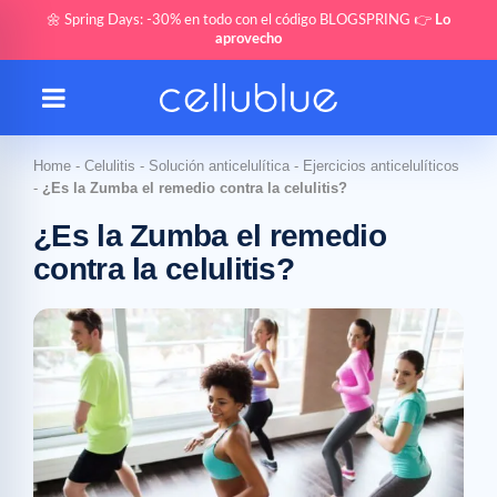
🌼 Spring Days: -30% en todo con el código BLOGSPRING 👉
Lo
aprovecho
Home
-
Celulitis
-
Solución anticelulítica
-
Ejercicios anticelulíticos
-
¿Es la Zumba el remedio contra la celulitis?
¿Es la Zumba el remedio
contra la celulitis?