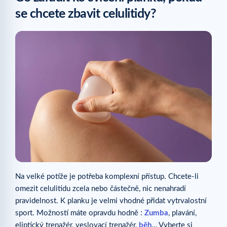
se chcete zbavit celulitidy?
Na velké potíže je potřeba komplexní přístup. Chcete-li
omezit celulitidu zcela nebo částečně, nic nenahradí
pravidelnost. K planku je velmi vhodné přidat vytrvalostní
sport. Možností máte opravdu hodně :
Zumba
, plavání,
eliptický trenažér, veslovací trenažér,
běh
… Vyberte si