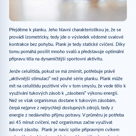
Přejděme k planku. Jeho hlavní charakteristikou je, že se
provádí izometricky, tedy jde o výsledek vědomé svalové
kontrakce bez pohybu. Plank je tedy statické cvičení. Díky
tomu pomáhá posílit mnoho svalů a představuje optimální
přípravu těla na dynamičtější sportovní aktivitu.
Jenže celulitida, pokud se má zmírnit, potřebuje právě
„aktivnější stimulaci“ než pouhé série planku. Plank může
mít na celulitidu pozitivní vliv v tom smyslu, že vede tělo k
využívání tukových zásob k „zásobení“ výkonu energií.
Než se však organismus dostane k tukovým zásobám,
čerpá nejprve z nejrychleji dostupných zdrojů, tedy z
energie z nedávného příjmu potravy. V průměru je potřeba
asi 45 minut cvičení, než organismus začne využívat
tukové zásoby. Plank je navíc spíše přípravným cvikem