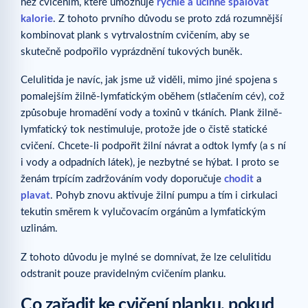
než cvičením, které umožňuje
rychle a účinně spalovat
kalorie
. Z tohoto prvního důvodu se proto zdá rozumnější
kombinovat plank s vytrvalostním cvičením, aby se
skutečně podpořilo vyprázdnění tukových buněk.
Celulitida je navíc, jak jsme už viděli, mimo jiné spojena s
pomalejším žilně-lymfatickým oběhem (stlačením cév), což
způsobuje hromadění vody a toxinů v tkáních. Plank žilně-
lymfatický tok nestimuluje, protože jde o čistě statické
cvičení. Chcete-li podpořit žilní návrat a odtok lymfy (a s ní
i vody a odpadních látek), je nezbytné se hýbat. I proto se
ženám trpícím zadržováním vody doporučuje
chodit
a
plavat
. Pohyb znovu aktivuje žilní pumpu a tím i cirkulaci
tekutin směrem k vylučovacím orgánům a lymfatickým
uzlinám.
Z tohoto důvodu je mylné se domnívat, že lze celulitidu
odstranit pouze pravidelným cvičením planku.
Co zařadit ke cvičení planku, pokud