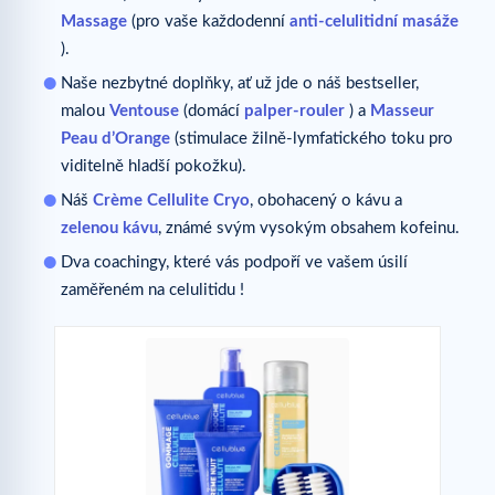
Massage
(pro vaše každodenní
anti-celulitidní masáže
).
Naše nezbytné doplňky, ať už jde o náš bestseller,
malou
Ventouse
(domácí
palper-rouler
) a
Masseur
Peau d’Orange
(stimulace žilně-lymfatického toku pro
viditelně hladší pokožku).
Náš
Crème Cellulite Cryo
, obohacený o kávu a
zelenou kávu
, známé svým vysokým obsahem kofeinu.
Dva coachingy, které vás podpoří ve vašem úsilí
zaměřeném na celulitidu !