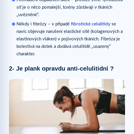
síť je o něco pomalejší, toxiny zůstávají v tkáních
„uvězněné“.
Někdy i fibrózy – v případě
fibrotické celulitidy
se
navíc objevuje narušení elastické sítě (kolagenových a
elastinových vláken) v pojivových tkáních. Fibróza je
bolestivá na dotek a dodává celulitidě „usazený“
charakter.
2- Je plank opravdu anti-celulitidní ?