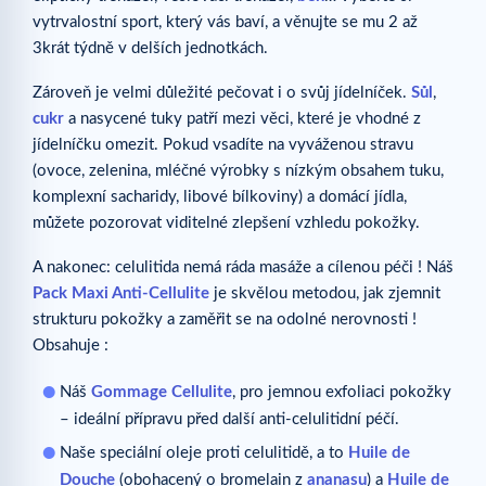
vytrvalostní sport, který vás baví, a věnujte se mu 2 až
3krát týdně v delších jednotkách.
Zároveň je velmi důležité pečovat i o svůj jídelníček.
Sůl
,
cukr
a nasycené tuky patří mezi věci, které je vhodné z
jídelníčku omezit. Pokud vsadíte na vyváženou stravu
(ovoce, zelenina, mléčné výrobky s nízkým obsahem tuku,
komplexní sacharidy, libové bílkoviny) a domácí jídla,
můžete pozorovat viditelné zlepšení vzhledu pokožky.
A nakonec: celulitida nemá ráda masáže a cílenou péči ! Náš
Pack Maxi Anti-Cellulite
je skvělou metodou, jak zjemnit
strukturu pokožky a zaměřit se na odolné nerovnosti !
Obsahuje :
Náš
Gommage Cellulite
, pro jemnou exfoliaci pokožky
– ideální přípravu před další anti-celulitidní péčí.
Naše speciální oleje proti celulitidě, a to
Huile de
Douche
(obohacený o bromelain z
ananasu
) a
Huile de