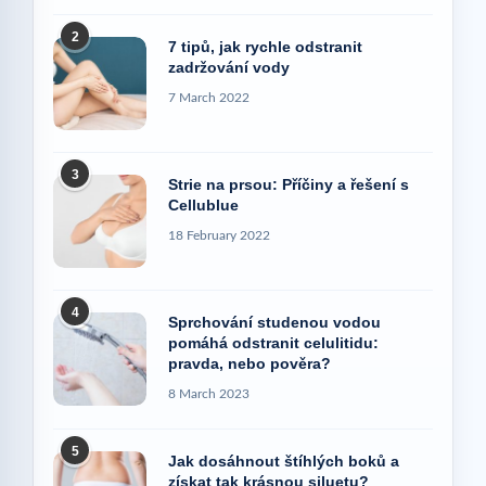
2
7 tipů, jak rychle odstranit
zadržování vody
7 March 2022
3
Strie na prsou: Příčiny a řešení s
Cellublue
18 February 2022
4
Sprchování studenou vodou
pomáhá odstranit celulitidu:
pravda, nebo pověra?
8 March 2023
5
Jak dosáhnout štíhlých boků a
získat tak krásnou siluetu?