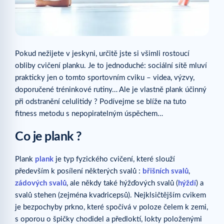
Pokud nežijete v jeskyni, určitě jste si všimli rostoucí
obliby cvičení planku. Je to jednoduché: sociální sítě mluví
prakticky jen o tomto sportovním cviku – videa, výzvy,
doporučené tréninkové rutiny… Ale je vlastně plank účinný
při odstranění celulitidy ? Podívejme se blíže na tuto
fitness metodu s nepopiratelným úspěchem…
Co je plank ?
Plank
plank
je typ fyzického cvičení, které slouží
především k posílení některých svalů :
břišních svalů
,
zádových svalů
, ale někdy také hýžďových svalů (
hýždí
) a
svalů stehen (zejména kvadricepsů). Nejklsičtějším cvikem
je bezpochyby prkno, které spočívá v poloze čelem k zemi,
s oporou o špičky chodidel a předloktí, lokty položenými