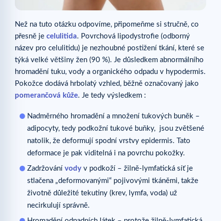
Než na tuto otázku odpovíme, připomeňme si stručně, co
přesně je
celulitida
. Povrchová lipodystrofie (odborný
název pro celulitidu) je nezhoubné postižení tkání, které se
týká velké většiny žen (90 %). Je důsledkem abnormálního
hromadění tuku, vody a organického odpadu v hypodermis.
Pokožce dodává hrbolatý vzhled, běžně označovaný jako
pomerančová kůže
. Je tedy výsledkem :
Nadměrného hromadění a množení tukových buněk –
adipocyty, tedy podkožní tukové buňky, jsou zvětšené
natolik, že deformují spodní vrstvy epidermis. Tato
deformace je pak viditelná i na povrchu pokožky.
Zadržování
vody
v podkoží – žilně-lymfatická síť je
stlačena „deformovanými“ pojivovými tkáněmi, takže
životně důležité tekutiny (krev, lymfa, voda) už
necirkulují správně.
Hromadění odpadních látek – protože žilně-lymfatická