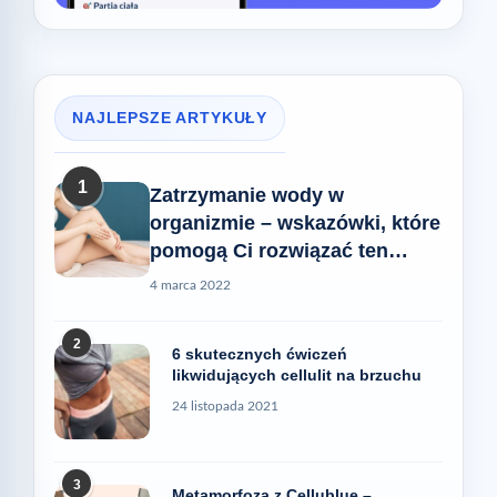
NAJLEPSZE ARTYKUŁY
1
Zatrzymanie wody w
organizmie – wskazówki, które
pomogą Ci rozwiązać ten
problem
4 marca 2022
2
6 skutecznych ćwiczeń
likwidujących cellulit na brzuchu
24 listopada 2021
3
Metamorfoza z Cellublue –