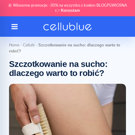
🌼 Wiosenne promocje: -30% na wszystko z kodem BLOGPLWIOSNA
👉
Korzystam
Home
-
Cellulit
-
Szczotkowanie na sucho: dlaczego warto to
robić?
Szczotkowanie na sucho:
dlaczego warto to robić?