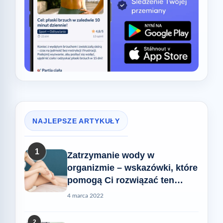
NAJLEPSZE ARTYKUŁY
1
Zatrzymanie wody w
organizmie – wskazówki, które
pomogą Ci rozwiązać ten
problem
4 marca 2022
2