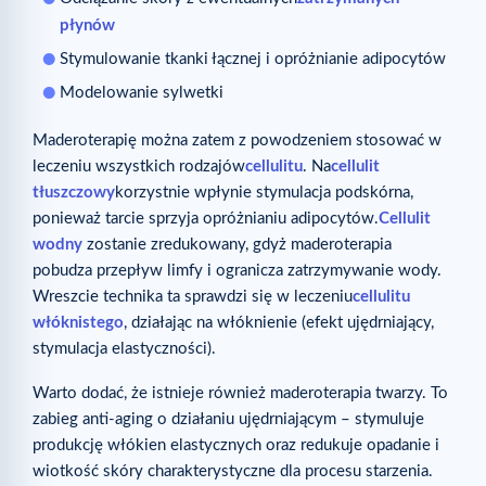
płynów
Stymulowanie tkanki łącznej i opróżnianie adipocytów
Modelowanie sylwetki
Maderoterapię można zatem z powodzeniem stosować w
leczeniu wszystkich rodzajów
cellulitu
. Na
cellulit
tłuszczowy
korzystnie wpłynie stymulacja podskórna,
ponieważ tarcie sprzyja opróżnianiu adipocytów.
Cellulit
wodny
zostanie zredukowany, gdyż maderoterapia
pobudza przepływ limfy i ogranicza zatrzymywanie wody.
Wreszcie technika ta sprawdzi się w leczeniu
cellulitu
włóknistego
, działając na włóknienie (efekt ujędrniający,
stymulacja elastyczności).
Warto dodać, że istnieje również maderoterapia twarzy. To
zabieg anti-aging o działaniu ujędrniającym – stymuluje
produkcję włókien elastycznych oraz redukuje opadanie i
wiotkość skóry charakterystyczne dla procesu starzenia.