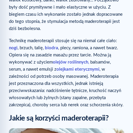
wałek kostkowy, bańki, wałek żebrowany… Początkowo
były dość prymitywne i mało elastyczne w użyciu. Z
biegiem czasu ich wykonanie zostało jednak dopracowane
do tego stopnia, że stymulacja metodą maderoterapii jest
dziś bezbolesna.
Technikę maderoterapii stosuje się na niemal całe ciało:
nogi
, brzuch, talię,
biodra
, plecy, ramiona, a nawet twarz.
Opiera się na zasadzie masażu przez tarcie. Można ją
wykonywać z użyciem
olejów roślinnych
,
balsamów,
serum, a nawet emulsji z
olejkami eterycznymi
, w
zależności od potrzeb osoby masowanej. Maderoterapia
jest przeznaczona dla wszystkich, jednak istnieją
przeciwwskazania: nadciśnienie tętnicze, kruchość naczyń
włosowatych lub żylnych (stany zapalne, przebyta
zakrzepica), choroby serca lub nerek oraz schorzenia skóry.
Jakie są korzyści maderoterapii?