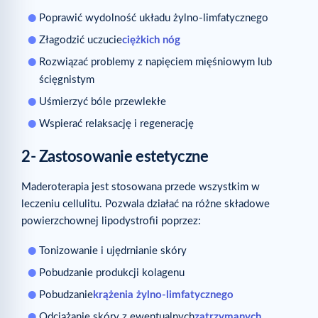
Poprawić wydolność układu żylno-limfatycznego
Złagodzić uczucie
ciężkich nóg
Rozwiązać problemy z napięciem mięśniowym lub
ścięgnistym
Uśmierzyć bóle przewlekłe
Wspierać relaksację i regenerację
2- Zastosowanie estetyczne
Maderoterapia jest stosowana przede wszystkim w
leczeniu cellulitu. Pozwala działać na różne składowe
powierzchownej lipodystrofii poprzez:
Tonizowanie i ujędrnianie skóry
Pobudzanie produkcji kolagenu
Pobudzanie
krążenia żylno-limfatycznego
Odciążanie skóry z ewentualnych
zatrzymanych