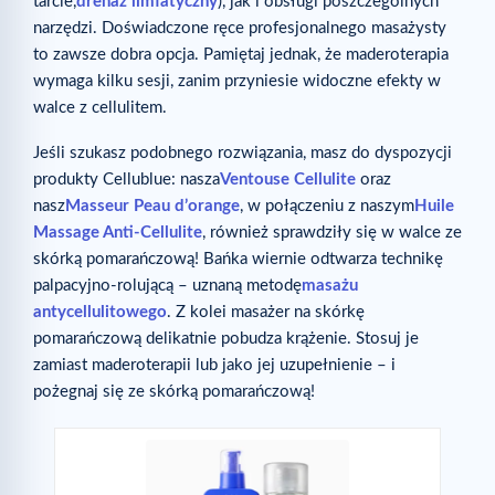
tarcie,
drenaż limfatyczny
), jak i obsługi poszczególnych
narzędzi. Doświadczone ręce profesjonalnego masażysty
to zawsze dobra opcja. Pamiętaj jednak, że maderoterapia
wymaga kilku sesji, zanim przyniesie widoczne efekty w
walce z cellulitem.
Jeśli szukasz podobnego rozwiązania, masz do dyspozycji
produkty Cellublue: nasza
Ventouse Cellulite
oraz
nasz
Masseur Peau d’orange
, w połączeniu z naszym
Huile
Massage Anti-Cellulite
, również sprawdziły się w walce ze
skórką pomarańczową! Bańka wiernie odtwarza technikę
palpacyjno-rolującą – uznaną metodę
masażu
antycellulitowego
. Z kolei masażer na skórkę
pomarańczową delikatnie pobudza krążenie. Stosuj je
zamiast maderoterapii lub jako jej uzupełnienie – i
pożegnaj się ze skórką pomarańczową!