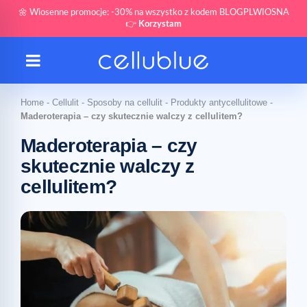
🌼 Wiosenne promocje: -30% na wszystko z kodem BLOGPLWIOSNA
👉
Korzystam
Home
-
Cellulit
-
Sposoby na cellulit
-
Produkty antycellulitowe
-
Maderoterapia – czy skutecznie walczy z cellulitem?
Maderoterapia – czy
skutecznie walczy z
cellulitem?