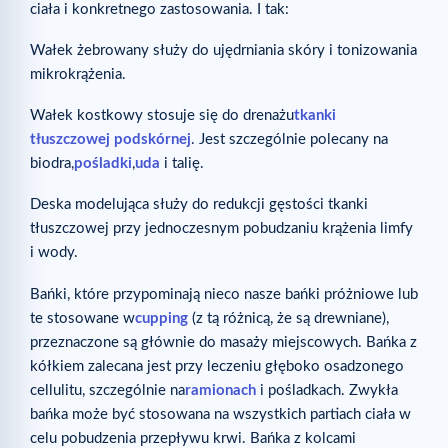
ciała i konkretnego zastosowania. I tak:
Wałek żebrowany służy do ujędrniania skóry i tonizowania
mikrokrążenia.
Wałek kostkowy stosuje się do drenażu
tkanki
tłuszczowej podskórnej
. Jest szczególnie polecany na
biodra,
pośladki
,
uda
i talię.
Deska modelująca służy do redukcji gęstości tkanki
tłuszczowej przy jednoczesnym pobudzaniu krążenia limfy
i wody.
Bańki, które przypominają nieco nasze bańki próżniowe lub
te stosowane w
cupping
(z tą różnicą, że są drewniane),
przeznaczone są głównie do masaży miejscowych. Bańka z
kółkiem zalecana jest przy leczeniu głęboko osadzonego
cellulitu, szczególnie na
ramionach
i pośladkach. Zwykła
bańka może być stosowana na wszystkich partiach ciała w
celu pobudzenia przepływu krwi. Bańka z kolcami