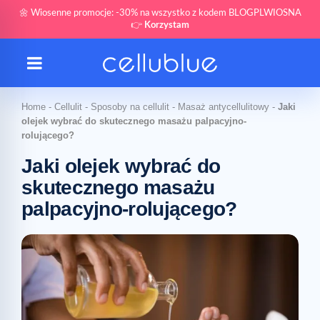
🌼 Wiosenne promocje: -30% na wszystko z kodem BLOGPLWIOSNA
👉
Korzystam
Home
-
Cellulit
-
Sposoby na cellulit
-
Masaż antycellulitowy
-
Jaki
olejek wybrać do skutecznego masażu palpacyjno-
rolującego?
Jaki olejek wybrać do
skutecznego masażu
palpacyjno-rolującego?