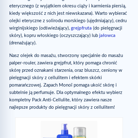
eterycznego (z wyjątkiem okresu ciąży i karmienia piersią,
kiedy większość z nich jest niewskazana). Warto wybierać
olejki eteryczne z solirodu morskiego (ujędrniający), cedru
wirginijskiego (odświeżający),
grejpfruta
(do pielęgnacji
skóry), kopru włoskiego (oczyszczający) lub
jałowca
(drenażujący).
Nasz olejek do masażu, stworzony specjalnie do masażu
palper-rouler, zawiera grejpfrut, który pomaga chronić
skórę przed oznakami starzenia, oraz bluszcz, ceniony w
pielęgnacji skóry z cellulitem i efektem skórki
pomarańczowej. Zapach Monoï pomaga ukoić skórę i
subtelnie ją perfumuje. Dla optymalnego efektu wybierz
kompletny Pack Anti-Cellulite, który zawiera nasze
najlepsze produkty do pielęgnacji skóry z cellulitem!