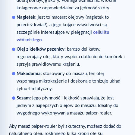
dobrą kondycję skóry. Pomaga wzmacniać włókna
kolagenowe odpowiedzialne za jędrność skóry.
Nagietek
: jest to macerat olejowy (nagietek to
przecież kwiat!), a jego kojące właściwości są
szczególnie interesujące w pielęgnacji
cellulitu
włóknistego
.
Olej z kiełków pszenicy
: bardzo delikatny,
regenerujący olej, który wspiera dotlenienie komórek i
sprzyja prawidłowemu krążeniu.
Makadamia
: stosowany do masażu, ten olej
wspomaga mikrokrążenie i doskonale tonizuje układ
żylno-limfatyczny.
Sezam
: jego płynność i lekkość sprawiają, że jest
jednym z najlepszych olejów do masażu. Idealny do
wygodnego wykonywania masażu palper-rouler.
Aby masaż palper-rouler był skuteczny, możesz dodać do
naturalnego oleju roślinnego kilka kropli olejku