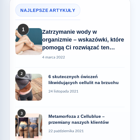
NAJLEPSZE ARTYKUŁY
1
Zatrzymanie wody w
organizmie – wskazówki, które
pomogą Ci rozwiązać ten
problem
4 marca 2022
2
6 skutecznych ćwiczeń
likwidujących cellulit na brzuchu
24 listopada 2021
3
Metamorfoza z Cellublue –
przemiany naszych klientów
22 października 2021