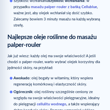
Szybkość wchłaniania
szybkość wchłaniania
: w
przypadku
masažu palper-rouler z bańką Cellublue
,
ważne jest, aby olejek wchłaniał się dość szybko.
Zalecamy bowiem 3 minuty masażu na każdą wybraną
strefę.
Najlepsze oleje roślinne do masażu
palper-rouler
Jak już wiesz: każdy olej ma swoje właściwości! A jeśli
chodzi o palper-rouler, warto wybrać olejek korzystny dla
jędrności skóry, na przykład:
Awokado
: olej bogaty w witaminy, który wspiera
regenerację komórkową i elastyczność skóry.
Ogórecznik
: olej roślinny szczególnie ceniony ze
względu na swoje właściwości pielęgnacyjne, idealny
do pielęgnacji
cellulitu wodnego
,
a także wspierający