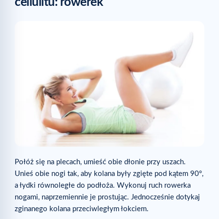
cellulitu: rowerek
Połóż się na plecach, umieść obie dłonie przy uszach.
Unieś obie nogi tak, aby kolana były zgięte pod kątem 90°,
a łydki równoległe do podłoża. Wykonuj ruch rowerka
nogami, naprzemiennie je prostując. Jednocześnie dotykaj
zginanego kolana przeciwległym łokciem.