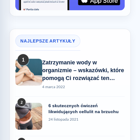
NAJLEPSZE ARTYKUŁY
1
Zatrzymanie wody w
organizmie – wskazówki, które
pomogą Ci rozwiązać ten
problem
4 marca 2022
2
6 skutecznych ćwiczeń
likwidujących cellulit na brzuchu
24 listopada 2021