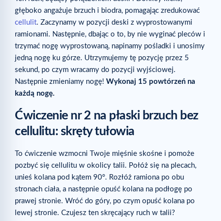
głęboko angażuje brzuch i biodra, pomagając zredukować
cellulit
. Zaczynamy w pozycji deski z wyprostowanymi
ramionami. Następnie, dbając o to, by nie wyginać pleców i
trzymać nogę wyprostowaną, napinamy pośladki i unosimy
jedną nogę ku górze. Utrzymujemy tę pozycję przez 5
sekund, po czym wracamy do pozycji wyjściowej.
Następnie zmieniamy nogę!
Wykonaj 15 powtórzeń na
każdą nogę.
Ćwiczenie nr 2 na płaski brzuch bez
cellulitu: skręty tułowia
To ćwiczenie wzmocni Twoje mięśnie skośne i pomoże
pozbyć się cellulitu w okolicy talii. Połóż się na plecach,
unieś kolana pod kątem 90°. Rozłóż ramiona po obu
stronach ciała, a następnie opuść kolana na podłogę po
prawej stronie. Wróć do góry, po czym opuść kolana po
lewej stronie. Czujesz ten skręcający ruch w talii?