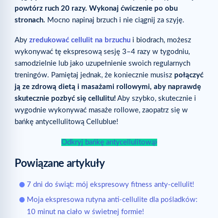
powtórz ruch 20 razy. Wykonaj ćwiczenie po obu
stronach.
Mocno napinaj brzuch i nie ciągnij za szyję.
Aby
zredukować cellulit na brzuchu
i biodrach, możesz
wykonywać tę ekspresową sesję 3–4 razy w tygodniu,
samodzielnie lub jako uzupełnienie swoich regularnych
treningów. Pamiętaj jednak, że koniecznie musisz
połączyć
ją ze zdrową dietą i masażami rollowymi, aby naprawdę
skutecznie pozbyć się cellulitu!
Aby szybko, skutecznie i
wygodnie wykonywać masaże rollowe, zaopatrz się w
bańkę antycellulitową Cellublue!
Odkryj bańkę antycellulitową
Powiązane artykuły
7 dni do świąt: mój ekspresowy fitness anty-cellulit!
Moja ekspresowa rutyna anti-cellulite dla pośladków:
10 minut na ciało w świetnej formie!