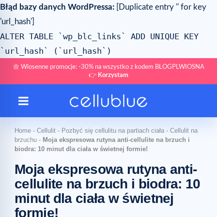
Błąd bazy danych WordPressa:
[Duplicate entry '' for key
'url_hash']
ALTER TABLE `wp_blc_links` ADD UNIQUE KEY
`url_hash` (`url_hash`)
🌼 Wiosenne promocje: -30% na wszystko z kodem BLOGPLWIOSNA
👉
Korzystam
Home
-
Cellulit
-
Pozbyć się cellulitu na partiach ciała
-
Cellulit na
brzuchu
-
Moja ekspresowa rutyna anti-cellulite na brzuch i
biodra: 10 minut dla ciała w świetnej formie!
Moja ekspresowa rutyna anti-
cellulite na brzuch i biodra: 10
minut dla ciała w świetnej
formie!