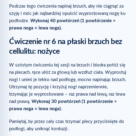
Podczas tego ćwiczenia napinaj brzuch, aby nie ciągnąć za
szyję i móc jak najbardziej opuścić wyprostowaną nogę ku
podłodze.
Wykonaj 40 powtórzeń (1 powtórzenie =
prawa noga + lewa noga).
Ćwiczenie nr 6 na płaski brzuch bez
cellulitu: nożyce
W szóstym ćwiczeniu tej sesji na brzuch i biodra połóż się
na plecach, ręce ułóż za głową lub wzdłuż ciała. Wyprostuj
nogi i unieś je lekko nad podłogę, mocno napinając brzuch.
Utrzymaj tę pozycję i krzyżuj nogi naprzemiennie,
trzymając je wyprostowane – raz prawa nad lewą, raz lewa
nad prawą.
Wykonaj 30 powtórzeń (1 powtórzenie =
prawa noga + lewa noga).
Pamiętaj, by przez cały czas trzymać plecy przyciśnięte do
podłogi, aby uniknąć kontuzji.